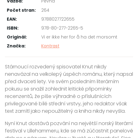
Vazba:
Pevná
Počet stran:
264
EAN:
9788027722655
ISBN:
978-80-277-2265-5
Originál:
Vi er ikke her for å ha det morsomt
Značka:
Kontrast
Stárnoucí rozvedený spisovatel Knut nikdy
nenavázal na velkolepý úspěch románu, který napsal
před dvaceti lety. Ve svém posledním literárním
pokusu se snažil zohlednit kritické připomínky
recenzentů, že píše výhradně o příslušnících
privilegované bílé střední vrstvy, jeho redaktor však
text zamítl jako nepoužitelný a kniha nikdy nevyšla.
Nyní Knut dostává pozvání na největší norský literární
festival v Lillehammeru, kde se má zúčastnit panelové