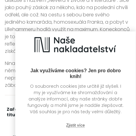
diskuse s názvem „Nevěra v životě a v literatuře“. Sice
jako pouhý záskok za někoho, kdo na poslední chvíli
odřekl, ale což. Na cestu s sebou bere svého
jediného kamaráda, homosexuála Franka, a pobyt v
Lillehammeru hodlá využít na maximum. Koneckonců
je to pro něj jistá možnost vrátit se do světla
reflektorů. A přestože se debata poněkud zvrhne,
získá Knut díky ní šanci začít nanovo.
Nina Lykke si v této knize bere na paškál prostředí, v
němž je dovoleno vše – pokud se tedy člověk drží
Jak využíváme cookies? Jen pro dobro
knih!
nepsaných pravidel. Vždyť tady taky nejsme pro
zábavu.
O souborech cookies jste určitě již slyšeli. I
my je využíváme ke shromažďování a
analýze informací, aby naše stránky dobře
fungovaly a mohli jsme je nadále zlepšovat.
Zařažení
Kategorie >
Světová literatura
Váš souhlas je pro nás tedy velmi důležitý.
titulu:
Zjistit více