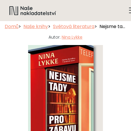
Domů
Naše knihy
Světová literatura
Nejsme tady pro zábavu
Autor:
Nina Lykke