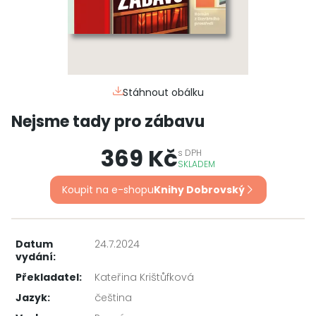
Stáhnout obálku
Nejsme tady pro zábavu
369 Kč
s
DPH
SKLADEM
Koupit na e-shopu
Knihy Dobrovský
Datum
24.7.2024
vydání:
Překladatel:
Kateřina Krištůfková
Jazyk:
čeština