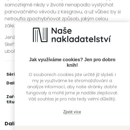
samozřejmě nikdy v životě nenapadlo vyslýchat
panovačného vévodu z Kesgravu, a už vůbec by si
netroufla zpochybňovat způsob, jakým celou
záležitost předložil místnímu konstáblovi.
Jenže když v opuštěné knihovně venkovského sídla
Skeffingtonových zakopne o zkrvavené tělo
ubohého pana Otleyho, přesně tohle udělá.
Jak využíváme cookies? Jen pro dobro
knih!
Série:
Beatrice Hyde-Clareová
1. díl z 3
O souborech cookies jste určitě již slyšeli. I
my je využíváme ke shromažďování a
Další díly:
2.
Skandální podvod
analýze informací, aby naše stránky dobře
3.
Hanebná zrada
fungovaly a mohli jsme je nadále zlepšovat.
Zařažení
Kategorie >
Detektivky, thrillery a true
Váš souhlas je pro nás tedy velmi důležitý.
titulu:
crime
‣
Detektivky
Zjistit více
Další knihy autora