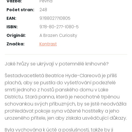
Vazba:
Pevná
Počet stran:
248
EAN:
9788027710805
ISBN:
978-80-277-1080-5
Originál:
A Brazen Curiosity
Značka:
Kontrast
Jaké hrůzy se ukrývají v potemnělé knihovně?
Šestadvacetiletá Beatrice Hyde-Clareová je příliš
plachá, aby se pustila do vyšetřování podezřelé
smrti jednoho z hostů panského domu v Lake
Districtu. Stará panna, která je neochotně trpěnou
schovankou svých příbuzných, by se jistě neodvážila
prohledávat pokoje syna vážené hostitelky a jeho
urozeného přítele, jen aby získala usvědčující důkazy.
Byla vychována k úctě a poslušnosti, takže by ji