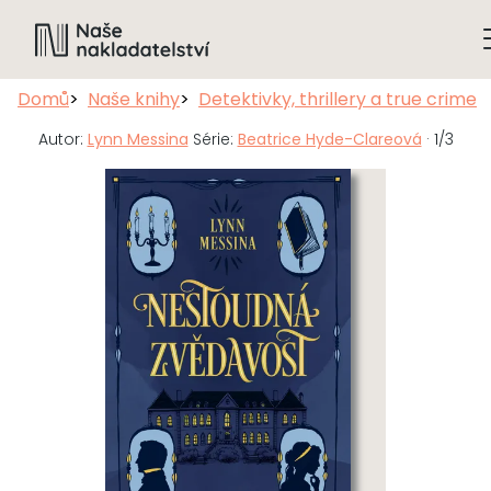
Domů
Naše knihy
Detektivky, thrillery a true crime
Autor:
Lynn Messina
Série:
Beatrice Hyde-Clareová
· 1/3