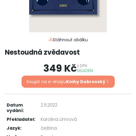
Stáhnout obálku
Nestoudná zvědavost
349 Kč
s
DPH
SKLADEM
Koupit na e-shopu
Knihy Dobrovský
Datum
2.11.2022
vydání:
Překladatel:
Karolina Limrová
Jazyk:
čeština