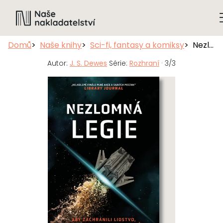
Domů
Naše knihy
Sci-fi, fantasy a komiksy
Nezlomná legie
Autor:
J. S. Dewes
Série:
Rozhraní
· 3/3