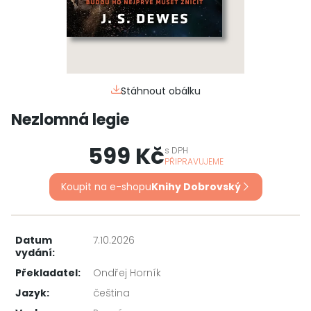
Stáhnout obálku
Nezlomná legie
599 Kč
s
DPH
PŘIPRAVUJEME
Koupit na e-shopu
Knihy Dobrovský
Datum
7.10.2026
vydání:
Překladatel:
Ondřej Horník
Jazyk:
čeština