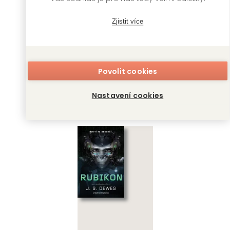
Zjistit více
Povolit cookies
Hlídka na konci
Flotila
Nastavení cookies
vesmíru
zatracených
J. S. Dewes
J. S. Dewes