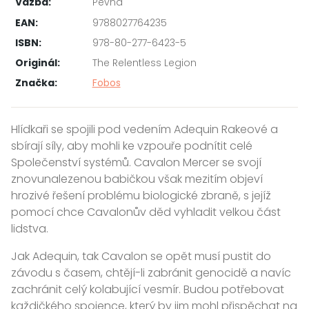
Vazba:
Pevná
EAN:
9788027764235
ISBN:
978-80-277-6423-5
Originál:
The Relentless Legion
Značka:
Fobos
Hlídkaři se spojili pod vedením Adequin Rakeové a
sbírají síly, aby mohli ke vzpouře podnítit celé
Společenství systémů. Cavalon Mercer se svojí
znovunalezenou babičkou však mezitím objeví
hrozivé řešení problému biologické zbraně, s jejíž
pomocí chce Cavalonův děd vyhladit velkou část
lidstva.
Jak Adequin, tak Cavalon se opět musí pustit do
závodu s časem, chtějí-li zabránit genocidě a navíc
zachránit celý kolabující vesmír. Budou potřebovat
každičkého spojence, který by jim mohl přispěchat na