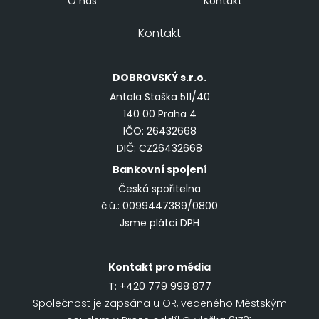
O nás
Kontakt
Kontakt
DOBROVSKÝ
s.r.o.
Antala Staška 511/40
140 00 Praha 4
IČO: 26432668
DIČ: CZ26432668
Bankovní spojení
Česká spořitelna
č.ú.: 0099447389/0800
Jsme plátci DPH
Kontakt pro média
T:
+420 779 998 877
Společnost je zapsána u OR, vedeného Městským