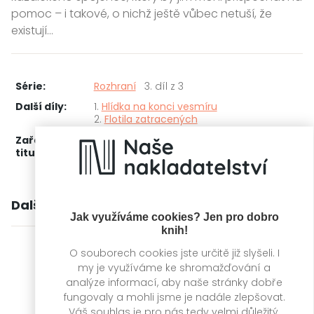
pomoc – i takové, o nichž ještě vůbec netuší, že
existují…
Série:
Rozhraní
3. díl z 3
Další díly:
1.
Hlídka na konci vesmíru
2.
Flotila zatracených
Zařažení
Kategorie >
Sci-fi, fantasy a komiksy
‣
titulu:
Fantasy
Další knihy autora
Jak využíváme cookies? Jen pro dobro
knih!
O souborech cookies jste určitě již slyšeli. I
my je využíváme ke shromažďování a
analýze informací, aby naše stránky dobře
fungovaly a mohli jsme je nadále zlepšovat.
Váš souhlas je pro nás tedy velmi důležitý.