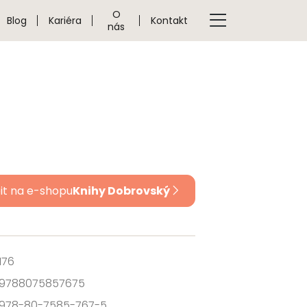
O
Blog
Kariéra
Kontakt
nás
it na e-shopu
Knihy Dobrovský
176
9788075857675
978-80-7585-767-5