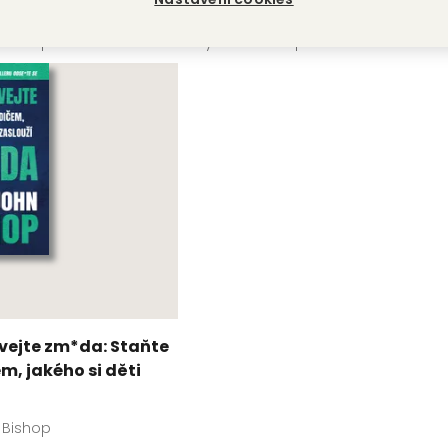
e řešit h*vna
Chytře na prů*ery
L
 Bishop
Gary John Bishop
Ga
ejte zm*da: Staňte
m, jakého si děti
 Bishop