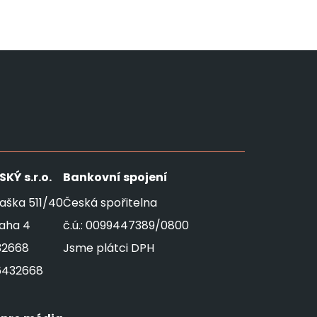
SKÝ
s.r.o.
Bankovní spojení
aška 511/40
Česká spořitelna
raha 4
č.ú.: 0099447389/0800
32668
Jsme plátci DPH
6432668