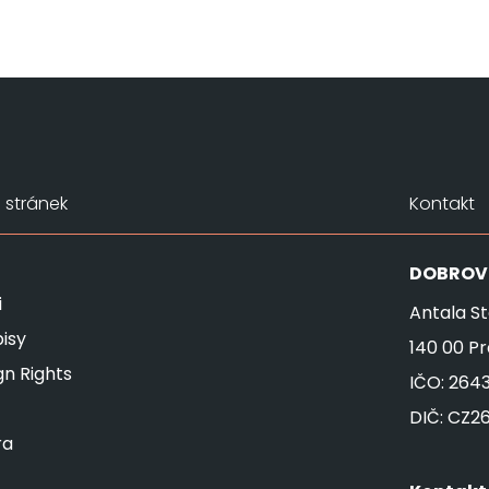
stránek
Kontakt
DOBROV
i
Antala St
isy
140 00 P
gn Rights
IČO: 264
DIČ: CZ2
ra