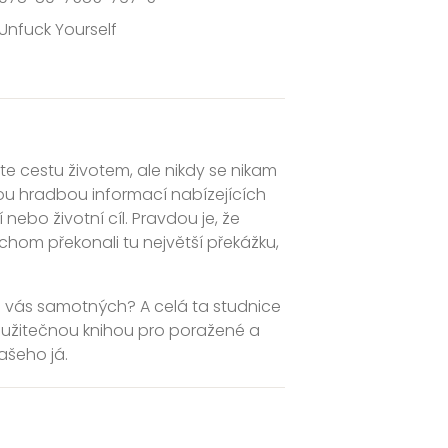
Unfuck Yourself
zíte cestu životem, ale nikdy se nikam
u hradbou informací nabízejících
nebo životní cíl. Pravdou je, že
chom překonali tu největší překážku,
 ve vás samotných? A celá ta studnice
 užitečnou knihou pro poražené a
ašeho já.