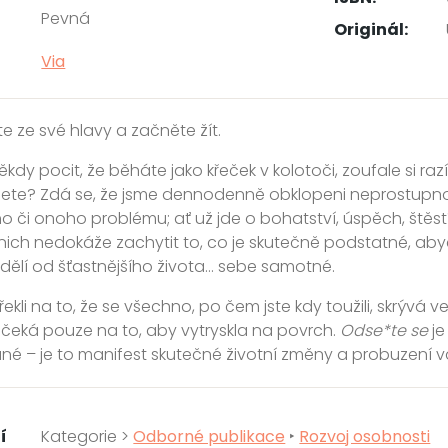
Pevná
Originál:
Via
 ze své hlavy a začněte žít.
někdy pocit, že běháte jako křeček v kolotoči, zoufale si ra
ete? Zdá se, že jsme dennodenně obklopeni neprostupno
o či onoho problému; ať už jde o bohatství, úspěch, štěstí 
 nich nedokáže zachytit to, co je skutečně podstatné, aby
 dělí od šťastnějšího života… sebe samotné.
řekli na to, že se všechno, po čem jste kdy toužili, skrývá
čeká pouze na to, aby vytryskla na povrch.
Odse*te se
je
né – je to manifest skutečné životní změny a probuzení v
í
Kategorie >
Odborné publikace
‣
Rozvoj osobnosti