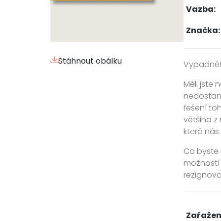
Vazba:
Značka:
Stáhnout obálku
Vypadněte
Měli jste 
nedostan
řešení toh
většina z
která nás
Co byste 
možností 
rezignova
Zařažen