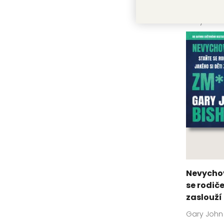
Přestaňt
Gary John
Nevychov
se rodiče
zaslouží
Gary John