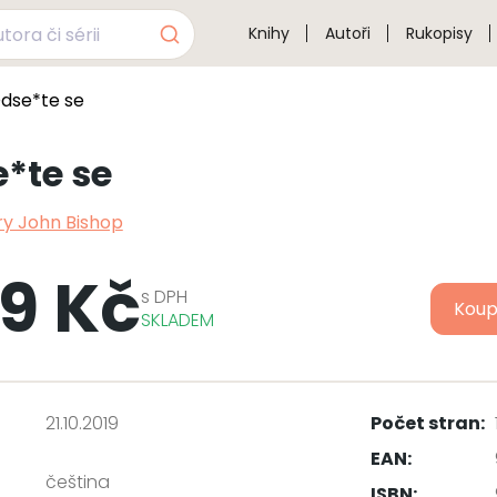
Knihy
Autoři
Rukopisy
dse*te se
*te se
y John Bishop
9 Kč
s
DPH
Koup
SKLADEM
21.10.2019
Počet stran:
EAN:
čeština
ISBN: