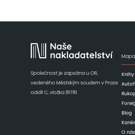
Mapa 
Společnost je zapsána u OR,
Knihy
vedeného Městským soudem v Praze
Autoř
oddíl C, vložka 81781
Rukop
Forei
Blog
Karié
O nás