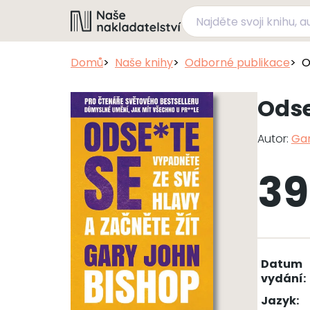
Domů
Naše knihy
Odborné publikace
O
Odse
Autor:
Gar
39
Datum
vydání:
Jazyk: