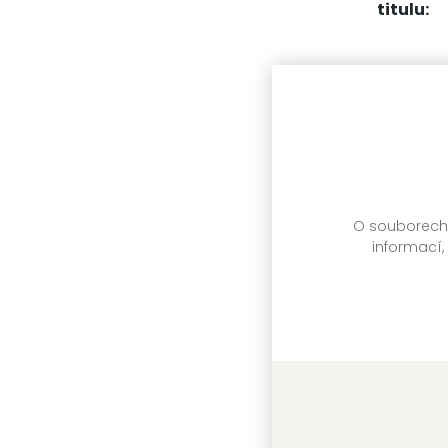
titulu:
Další 
O souborech c
informací,