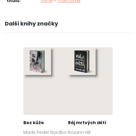
titulu:
crime
‣
True crime
Další knihy značky
Bez kůže
Ráj mrtvých dětí
Mads Peder Nordbo
Roxann Hill