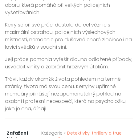
oboru, která pomáhá při velkých policejních
vyšetřováních.
Kerry se při své práci dostala do cel věznic s
maximální ostrahou, policejních výslechových
místností, nemocnic pro duševně choré zločince i na
lavici svědků v soudní síni.
Její práce pomohla vyřešit dlouho odložené případy,
usvědčit viníky a zabránit hrozivým útokům.
Trávit každý okamžik života pohledem na temné
stránky života má svou cenu. Kerryiny upřímné
memoáry přinášejí nezapomenutelný pohled na
osobní i profesní nebezpečí, která na psycholožku,
jako je ona, číhají.
Zařažení
Kategorie >
Detektivky, thrillery a true