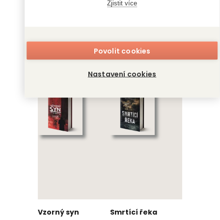
Zjistit více
Povolit cookies
Co když zemřu,
V kleci
než se probudím
Ellison Cooper
Nastavení cookies
Emily Koch
Vzorný syn
Smrtící řeka