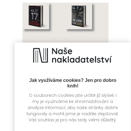
Klíč 17
Skleněný les
Jak využíváme cookies? Jen pro dobro
Marc Raabe
Cynthia Swanson
knih!
O souborech cookies jste určitě již slyšeli. I
my je využíváme ke shromažďování a
analýze informací, aby naše stránky dobře
fungovaly a mohli jsme je nadále zlepšovat.
Váš souhlas je pro nás tedy velmi důležitý.