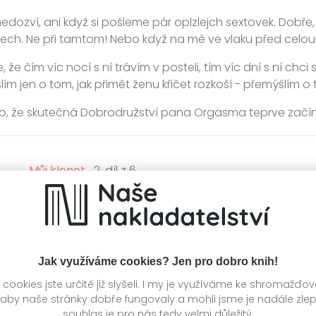
nedozví, ani když si pošleme pár oplzlejch sextovek. Dobře,
tech. Ne při tamtom! Nebo když na mě ve vlaku před celou
, že čím víc nocí s ní trávím v posteli, tím víc dní s ní chci
m jen o tom, jak přimět ženu křičet rozkoší - přemýšlím o t
, že skutečná Dobrodružství pana Orgasma teprve začínaj
Můj klenot
2. díl z 6
y:
1.
Můj klenot
3.
Slušný vybavení
4.
Pořádný terno
5.
Divoká jízda
6.
Pevnej kolík
Jak využíváme cookies? Jen pro dobro knih!
í
Kategorie >
Erotické romány
ookies jste určitě již slyšeli. I my je využíváme ke shromažďo
 aby naše stránky dobře fungovaly a mohli jsme je nadále zle
souhlas je pro nás tedy velmi důležitý.