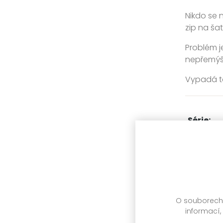
Nikdo se 
zip na ša
Problém je
nepřemýšlí
Vypadá to
Série:
Další díl
Zařažen
O souborech c
titulu:
informací,