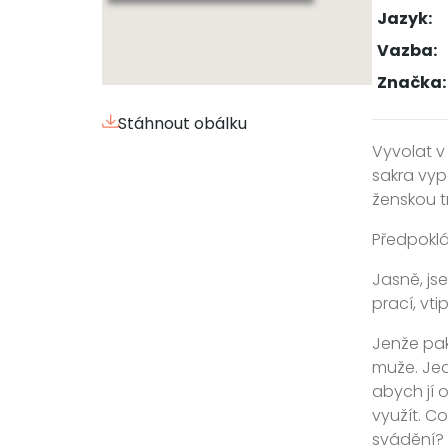
Jazyk:
Vazba:
Značka:
Stáhnout obálku
Vyvolat v
sakra vypa
ženskou t
Předpoklád
Jasně, js
prací, vti
Jenže pak
muže. Jed
abych jí 
využít. C
svádění?