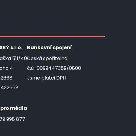
SKÝ
s.r.o.
Bankovní spojení
aška 511/40
Česká spořitelna
raha 4
č.ú.: 0099447389/0800
32668
Jsme plátci DPH
6432668
 pro média
79 998 877