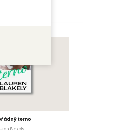
ořádný terno
uren Blakely