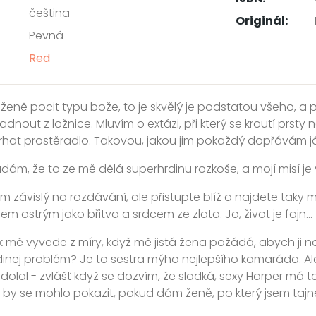
čeština
Originál:
Pevná
Red
 ženě pocit typu bože, to je skvělý je podstatou všeho, a
dnout z ložnice. Mluvím o extázi, při který se kroutí prsty
rhat prostěradlo. Takovou, jakou jim pokaždý dopřávám já
ám, že to ze mě dělá superhrdinu rozkoše, a mojí misí je vž
em závislý na rozdávání, ale přistupte blíž a najdete tak
pem ostrým jako břitva a srdcem ze zlata. Jo, život je fajn...
 mě vyvede z míry, když mě jistá žena požádá, abych ji nau
inej problém? Je to sestra mýho nejlepšího kamaráda. Ale t
odolal - zvlášť když se dozvím, že sladká, sexy Harper má
o by se mohlo pokazit, pokud dám ženě, po který jsem tajně