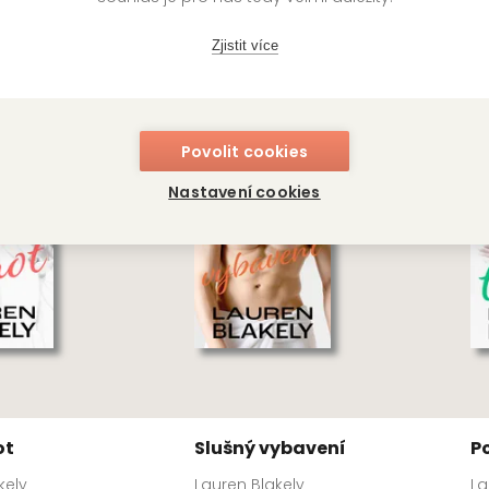
knihy autora
Zjistit více
Povolit cookies
Nastavení cookies
ot
Slušný vybavení
P
kely
Lauren Blakely
La