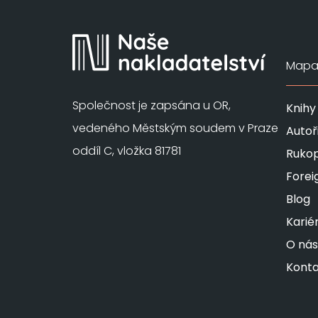
Mapa 
Společnost je zapsána u OR,
Knihy
vedeného Městským soudem v Praze
Autoř
oddíl C, vložka 81781
Rukop
Forei
Blog
Karié
O nás
Konta