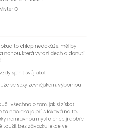
Mister O
 pokud to chlap nedokáže, měl by
 na nohou, která vyrazí dech a donutí
.
dy splnit svůj úkol.
y muže se sexy zevnějškem, výbornou
čil všechno o tom, jak si získat
a nabídka je příliš lákavá na to,
 taky nemravnou mysl a chce jí dobře
 toužil, bez závazku lekce ve