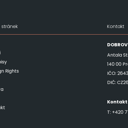
stránek
Kontakt
DOBROV
i
Antala St
isy
140 00 P
gn Rights
IČO: 264
DIČ: CZ2
ra
Kontakt
kt
T:
+420 7