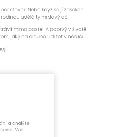
 pár stovek. Nebo když se jí zasekne
 rodinou udělá ty mrdavý oči.
 strávit mimo postel. A poprvý v životě
om, jak ji na dlouho udržet v náručí.
í...
vání a analýze
pšovat. Váš