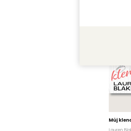
Další 
Můj klen
Lauren Bla