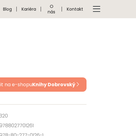
O
Blog
Kariéra
Kontakt
nás
it na e-shopu
Knihy Dobrovský
320
9788027701261
978-80-277-0126-1