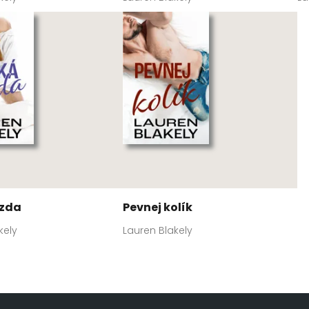
ízda
Pevnej kolík
kely
Lauren Blakely