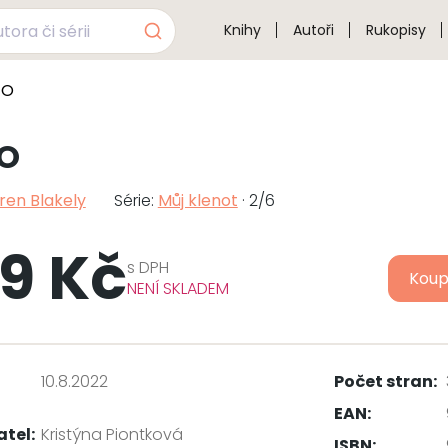
Knihy
Autoři
Rukopisy
 O
 O
ren Blakely
Série:
Můj klenot
· 2/6
9 Kč
s
DPH
Koup
NENÍ SKLADEM
10.8.2022
Počet stran:
EAN:
atel:
Kristýna Piontková
ISBN: