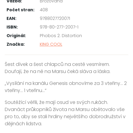
Vazba:
Brožovaná
Počet stran:
408
EAN:
9788027720071
ISBN:
978-80-277-2007-1
Originál:
Phobos 2: Distortion
Značka:
KING COOL
Šest dívek a šest chlapců na cestě vesmírem.
Doufají, že na ně na Marsu čeká sláva a láska.
„Vysílání na kanálu Genesis obnovíme za 3 vteřiny… 2
vteřiny… 1 vteřinu…“
Soutěžící věřili, že mají osud ve svých rukách.
Dvanáct průkopníků života na Marsu obětovalo vše
pro to, aby se stali hrdiny největšího dobrodružství v
dějinách lidstva.