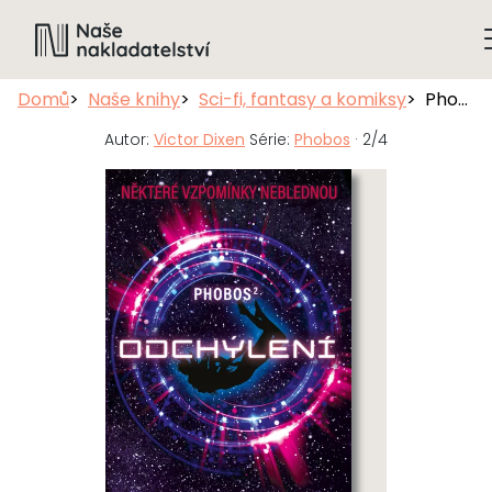
Domů
Naše knihy
Sci-fi, fantasy a komiksy
Phobos: Odchýlení
Autor:
Victor Dixen
Série:
Phobos
· 2/4