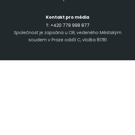
Kontakt pro média
T:
+420 779 998 877
Společnost je zapsána u OR, vedeného Městským
soudem v Praze oddíl C, vložka 81781