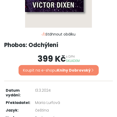
Stáhnout obálku
Phobos: Odchýlení
399 Kč
s
DPH
SKLADEM
Koupit na e-shopu
Knihy Dobrovský
Datum
13.3.2024
vydání:
Překladatel:
Maria Lurfová
Jazyk:
čeština