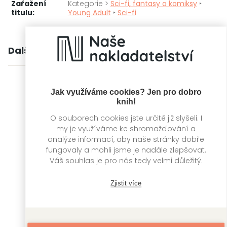
Zařažení
Kategorie >
Sci-fi, fantasy a komiksy
‣
titulu:
Young Adult
‣
Sci-fi
Další knihy autora
Jak využíváme cookies? Jen pro dobro
knih!
O souborech cookies jste určitě již slyšeli. I
my je využíváme ke shromažďování a
analýze informací, aby naše stránky dobře
fungovaly a mohli jsme je nadále zlepšovat.
Váš souhlas je pro nás tedy velmi důležitý.
Zjistit více
Vampyria: Dvůr
Vampyria: Dvůr
temnoty
zázraků