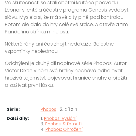
Ve skutečnosti se stali obětmi krutého podvodu.
Léonor si chtěla účastí v programu Genesis vydobýt
slávu. Myslela si, že má své city plně pod kontrolou.
Potom ale dala do hry celé své srdce. A otevřela tím
Pandořinu skříňku minulosti.
Některé rány ani čas zhojit nedokáže. Bolestné
vzpomínky neblednou.
Odchýlení je druhý díl napínavé série Phobos. Autor
Victor Dixen v něm své hrdiny nechává odhalovat
hrozivá tajemství, objevovat hranice snahy o přežití
a zažívat první lásku.
Série:
Phobos
2. díl z 4
Další díly:
1.
Phobos: Vyslání
3.
Phobos: Střetnutí
4.
Phobos: Ohrožení