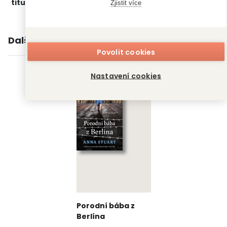
titulu:
Zjistit více
Další knihy autora
Povolit cookies
Nastavení cookies
Porodní bába z
Berlína