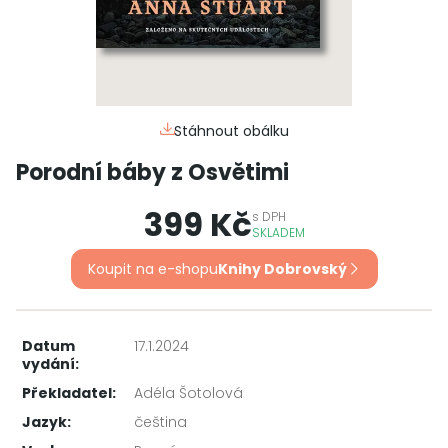
Stáhnout obálku
Porodní báby z Osvětimi
399 Kč
s
DPH
SKLADEM
Koupit na e-shopu
Knihy Dobrovský
Datum
17.1.2024
vydání:
Překladatel:
Adéla Šotolová
Jazyk:
čeština