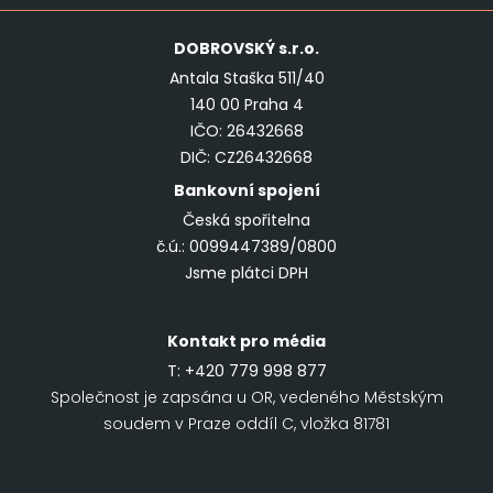
DOBROVSKÝ
s.r.o.
Antala Staška 511/40
140 00 Praha 4
IČO: 26432668
DIČ: CZ26432668
Bankovní spojení
Česká spořitelna
č.ú.: 0099447389/0800
Jsme plátci DPH
Kontakt pro média
T:
+420 779 998 877
Společnost je zapsána u OR, vedeného Městským
soudem v Praze oddíl C, vložka 81781