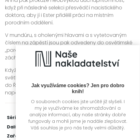
Anna pak prokáže neobvyklou duchapřítomnost,
když při následné selekci přesvědčí nacistického
doktora, aby jí i Ester přidělil práci na místním
porodním oddělení.
V mundúru, s oholenými hlavami a s vytetovaným
číslem na zápěstí jsou pak odvedeny do osvětimské
„porodnice“, kde začíná Annin usilovný boj o
záchranu tisíce životů nejen dětí, ale i jejich matek.
Když následně přijde příkaz, aby byla všechna
světlovlasá miminka matkám odebrána a odvezena
do Říše na převýchovu do německých rodin,
Jak využíváme cookies? Jen pro dobro
knih!
napadne mladou Ester spásná myšlenka...
O souborech cookies jste určitě již slyšeli. I
my je využíváme ke shromažďování a
analýze informací, aby naše stránky dobře
Série:
Ženy ve válce
1. díl z 2
fungovaly a mohli jsme je nadále zlepšovat.
Další díly:
2.
Porodní bába z Berlína
Váš souhlas je pro nás tedy velmi důležitý.
Zařažení
Kategorie >
Historické romány