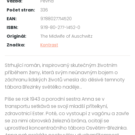
Vazba:
Pevná
Počet stran:
336
EAN:
9788027714520
ISBN:
978-80-277-1452-0
Originál:
The Midwife of Auschwitz
Značka:
Kontrast
Strhující román, inspirovaný skutečným životním
příběhem ženy, která svým neúnavným bojem o
záchranu lidských životů vnesla do děsivé temnoty
tábora Březinky světélko naděje…
Píše se rok 1943 a porodní sestra Anna se v
transportu setkává se svojí mladší přítelkyní,
zdravotnicí Ester. Poté, co vystoupí z vagónu a zavře
se za nimi obrovská železná brána, ocitají se
uprostřed koncentračního tábora Osvětim-Březinka.