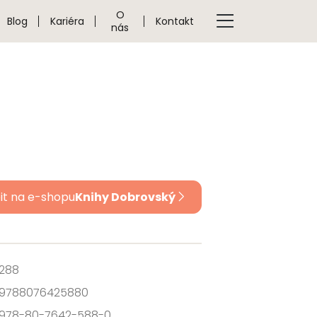
O
Blog
Kariéra
Kontakt
nás
it na e-shopu
Knihy Dobrovský
288
9788076425880
978-80-7642-588-0