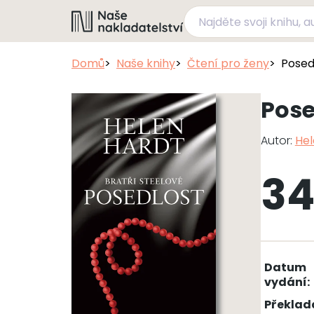
Domů
Naše knihy
Čtení pro ženy
Posed
Pose
Autor:
Hel
34
Datum
vydání:
Překlad