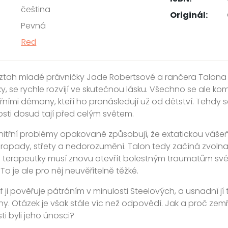
čeština
Originál:
Pevná
Red
ztah mladé právničky Jade Robertsové a rančera Talona Ste
 se rychle rozvíjí ve skutečnou lásku. Všechno se ale komp
řními démony, kteří ho pronásledují už od dětství. Tehdy se 
osti dosud tají před celým světem.
itřní problémy opakovaně způsobují, že extatickou vášeň, 
ropady, střety a nedorozumění. Talon tedy začíná zvoln
a terapeutky musí znovu otevřít bolestným traumatům své 
To je ale pro něj neuvěřitelně těžké.
f ji pověřuje pátráním v minulosti Steelových, a usnadní j
diny. Otázek je však stále víc než odpovědí. Jak a proč z
ti byli jeho únosci?