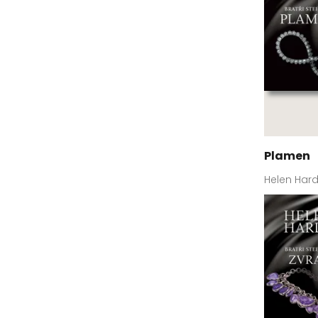
Plamen
Helen Hard