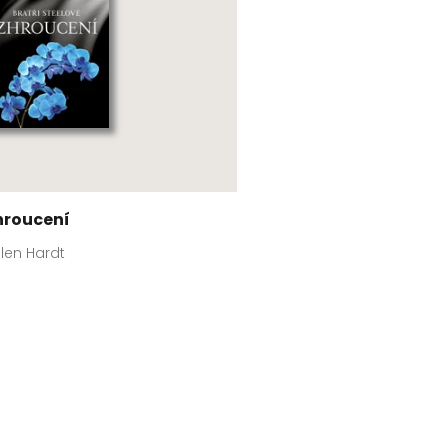
hroucení
len Hardt