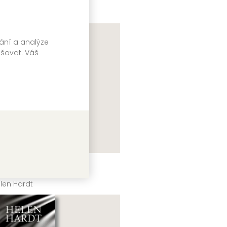
vání a analýze
pšovat. Váš
kouzlení
len Hardt