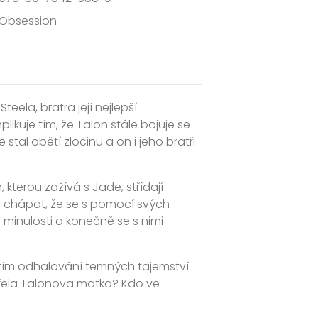
Obsession
ela, bratra její nejlepší
likuje tím, že Talon stále bojuje se
stal obětí zločinu a on i jeho bratři
kterou zažívá s Jade, střídají
a chápat, že se s pomocí svých
minulosti a konečně se s nimi
í tím odhalování temných tajemství
emřela Talonova matka? Kdo ve