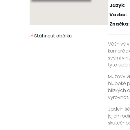
Jazyk:
Vazba:
Značka:
Stáhnout obálku
Vášnivý v
kamarádky,
svými vnit
tyto udál
Mužovy vn
hluboké p
blízkých 
vyrovnat. 
Jadein šé
jejich ro
skutečnos