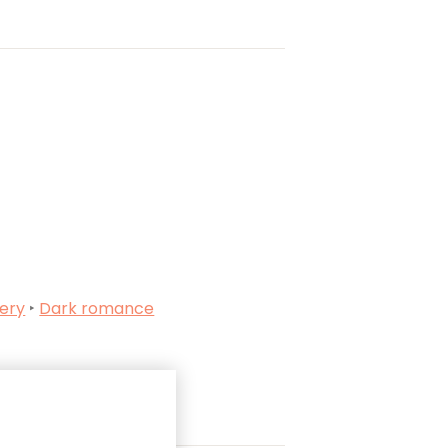
lery
‣
Dark romance