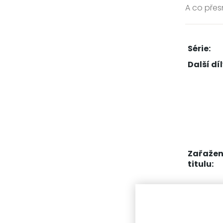
A co přes
Série:
Další díl
Zařažen
titulu:
Další 