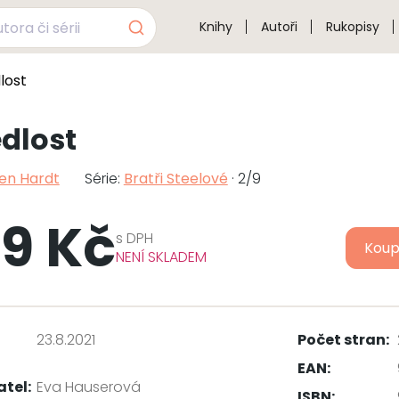
Knihy
Autoři
Rukopisy
lost
dlost
en Hardt
Série:
Bratři Steelové
· 2/9
9 Kč
s
DPH
Koup
NENÍ SKLADEM
23.8.2021
Počet stran:
EAN:
atel:
Eva Hauserová
ISBN: