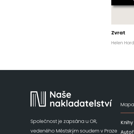
Zvrat
Helen Hard
Mapa 
Společnost je zapsána u OR,
Knihy
vedeného Městským soudem v Praze
Autoř