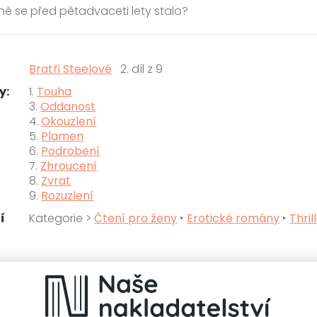
ně se před pětadvaceti lety stalo?
Bratři Steelové
2. díl z 9
y:
1.
Touha
3.
Oddanost
4.
Okouzlení
5.
Plamen
6.
Podrobení
7.
Zhroucení
8.
Zvrat
9.
Rozuzlení
í
Kategorie >
Čtení pro ženy
‣
Erotické romány
‣
Thril
knihy autora