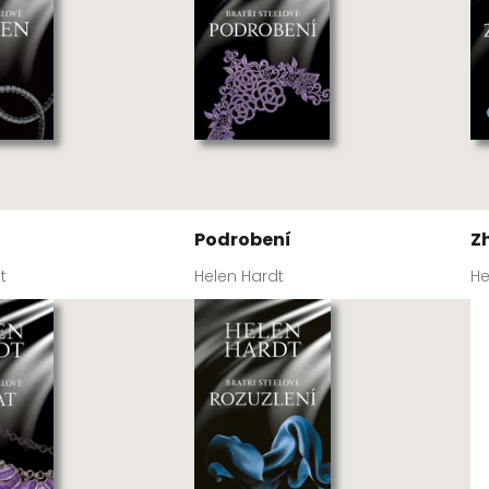
Podrobení
Z
t
Helen Hardt
He