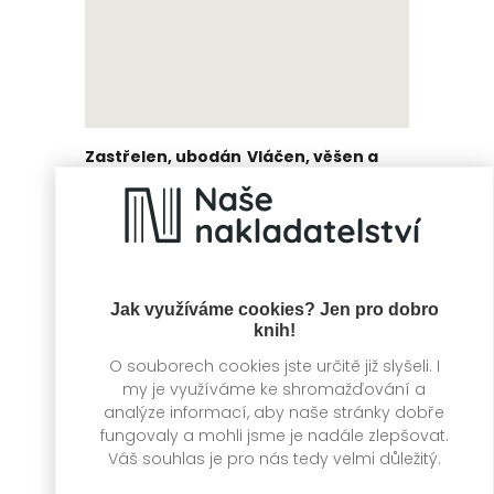
Zastřelen, ubodán
Vláčen, věšen a
a otráven
rozčtvrcen
Jonathan J. Moore
Jonathan J. Moore
Jak využíváme cookies? Jen pro dobro
knih!
O souborech cookies jste určitě již slyšeli. I
my je využíváme ke shromažďování a
analýze informací, aby naše stránky dobře
fungovaly a mohli jsme je nadále zlepšovat.
Váš souhlas je pro nás tedy velmi důležitý.