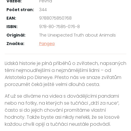
Vazba:
Pevná
Počet stran:
344
EAN:
9788075850768
ISBN:
978-80-7585-076-8
Originál:
The Unexpected Truth about Animals
Značka:
Pangea
Lidská historie je plná příběhů o zvířatech, napsaných
těmi nejmoudřejšími a nejznámějšími lidmi – od
Aristotela po Disneye. Přesto nás ve snaze zvířatům
porozumět čeká ještě velmi dlouhá cesta.
Ať už se díváme na videa s dovádějícími pandami
nebo na fotky, na kterých se tučňáci „drží za ruce“,
často si do jejich chování promítáme vlastní
hodnoty. Takže byste asi nikdy neřekli, že se losové
každou chvíli opijí a tučňáci neustále podvádí.