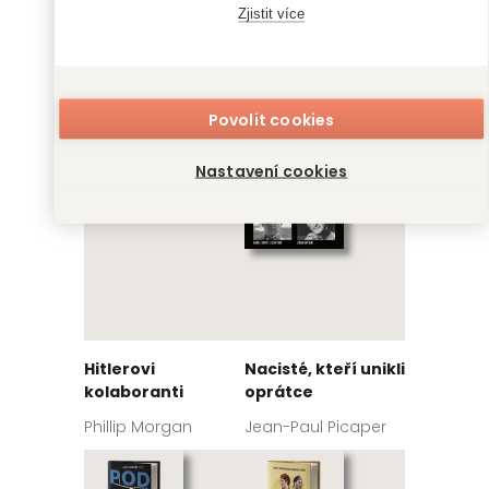
Zjistit více
Hitlerova smrt
Cesta časem na
starých mapách
Jean-Christophe
Brisard
Kevin J. Brown
Povolit cookies
Nastavení cookies
Hitlerovi
Nacisté, kteří unikli
kolaboranti
oprátce
Phillip Morgan
Jean-Paul Picaper