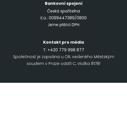
Bankovní spojení
Česká spořitelna
č.ú.: 0099447389/0800
Jsme plátci DPH
Kontakt pro média
T:
+420 779 998 877
Společnost je zapsána u OR, vedeného Městským
soudem v Praze oddíl C, vložka 81781