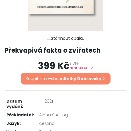
Stáhnout obálku
Překvapivá fakta o zvířatech
399 Kč
s
DPH
NENÍ SKLADEM
Koupit na e-shopu
Knihy Dobrovský
Datum
11.1.2021
vydání:
Překladatel:
Alena Snelling
Jazyk:
čeština