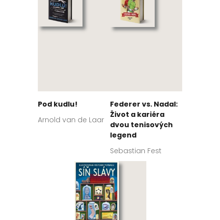
Pod kudlu!
Federer vs. Nadal:
Život a kariéra
Arnold van de Laar
dvou tenisových
legend
Sebastian Fest