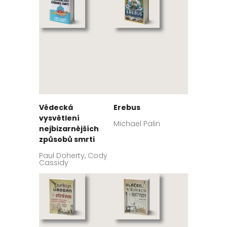
Vědecká
Erebus
vysvětlení
Michael Palin
nejbizarnějších
způsobů smrti
Paul Doherty, Cody
Cassidy