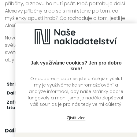
příběhy, a znovu ho nutí psát. Proč potřebuje další
Alexovy příběhy a co se s nimi stane po tom, co
myšlenky opustí hrob? Co rozhoduje o tom, jestli je
Alexův příběh dost dobrý, aby obstál?
Nová řada temných příběhů nás zavádí nejen do
světa záhrobí plného úkladů a nástrah, ale také do
světa tvůrčího psaní, do něhož musí Alex proniknout,
aby se zachránil.
Jak využíváme cookies? Jen pro dobro
knih!
O souborech cookies jste určitě již slyšeli. I
Série:
Příběhy z temnot
2. díl z 2
my je využíváme ke shromažďování a
analýze informací, aby naše stránky dobře
Další díly:
1.
Příběhy z temnot
fungovaly a mohli jsme je nadále zlepšovat.
Zařažení
Kategorie >
Dětská literatura
‣
Dětská
Váš souhlas je pro nás tedy velmi důležitý.
titulu:
beletrie
Zjistit více
Další knihy autora