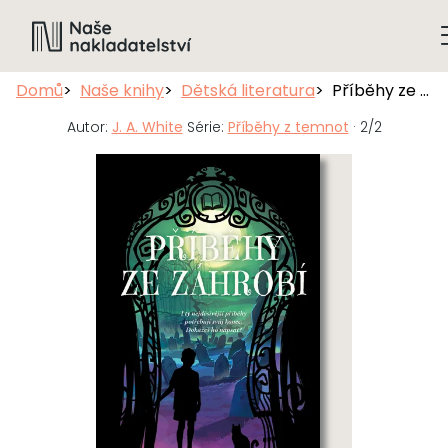
Domů
Naše knihy
Dětská literatura
Příběhy ze záhrobí
Autor:
J. A. White
Série:
Příběhy z temnot
· 2/2