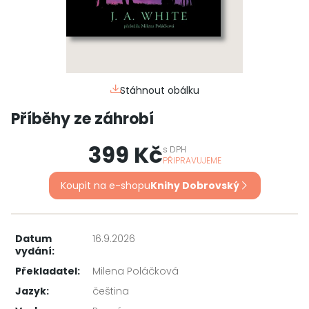
Stáhnout obálku
Příběhy ze záhrobí
399 Kč
s
DPH
PŘIPRAVUJEME
Koupit na e-shopu
Knihy Dobrovský
Datum
16.9.2026
vydání:
Překladatel:
Milena Poláčková
Jazyk:
čeština