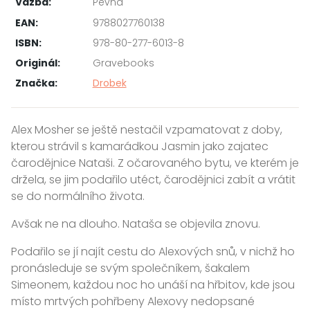
Vazba:
Pevná
EAN:
9788027760138
ISBN:
978-80-277-6013-8
Originál:
Gravebooks
Značka:
Drobek
Alex Mosher se ještě nestačil vzpamatovat z doby,
kterou strávil s kamarádkou Jasmin jako zajatec
čarodějnice Nataši. Z očarovaného bytu, ve kterém je
držela, se jim podařilo utéct, čarodějnici zabít a vrátit
se do normálního života.
Avšak ne na dlouho. Nataša se objevila znovu.
Podařilo se jí najít cestu do Alexových snů, v nichž ho
pronásleduje se svým společníkem, šakalem
Simeonem, každou noc ho unáší na hřbitov, kde jsou
místo mrtvých pohřbeny Alexovy nedopsané