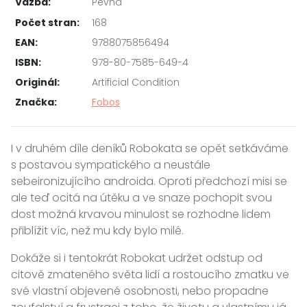
Vazba:
Pevná
Počet stran:
168
EAN:
9788075856494
ISBN:
978-80-7585-649-4
Originál:
Artificial Condition
Značka:
Fobos
I v druhém díle deníků Robokata se opět setkáváme
s postavou sympatického a neustále
sebeironizujícího androida. Oproti předchozí misi se
ale teď ocitá na útěku a ve snaze pochopit svou
dost možná krvavou minulost se rozhodne lidem
přiblížit víc, než mu kdy bylo milé.
Dokáže si i tentokrát Robokat udržet odstup od
citově zmateného světa lidí a rostoucího zmatku ve
své vlastní objevené osobnosti, nebo propadne