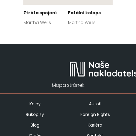
Ztráta spojení
Fatální kolaps
Martha Wells
Martha Wells
Mapa stránek
Knihy
Autoři
Rukopisy
Foreign Rights
Blog
Kariéra
O nás
Kontakt