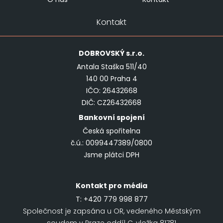
Kontakt
DOBROVSKÝ
s.r.o.
Antala Staška 511/40
140 00 Praha 4
IČO: 26432668
DIČ: CZ26432668
Bankovní spojení
Česká spořitelna
č.ú.: 0099447389/0800
Jsme plátci DPH
Kontakt pro média
T:
+420 779 998 877
Společnost je zapsána u OR, vedeného Městským
soudem v Praze oddíl C, vložka 81781