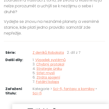
zoufalství a frustraci z toho, že životu a vlastnímu já
nelze porozumět a uchýlí se k nezájmu o sebe i
druhé?
Vydejte se znovu na neznámé planety a vesmírné
stanice, kde platí jedno pravidlo: samotář zde
nepřežije.
Série:
Z deníků Robokata
2. díl z 7
Další díly:
1.
Výpadek systémů
3.
Chybný protokol
4.
Strategie úniku
5.
Střet myslí
6.
Ztráta spojení
7.
Fatální kolaps
Zařažení
Kategorie >
Sci-fi, fantasy a komiksy
‣
titulu:
Sci-fi