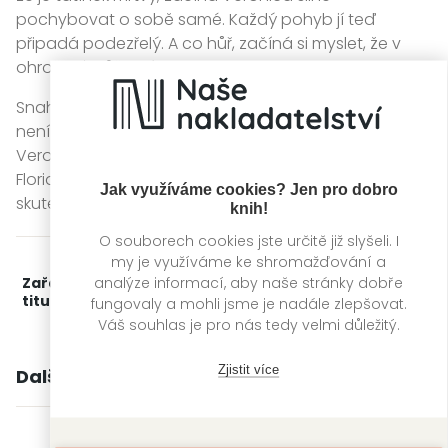
pochybovat o sobě samé. Každý pohyb jí teď
připadá podezřelý. A co hůř, začíná si myslet, že v
ohrožení může být i ona s dcerkou.
Snaha vyřešit manželovo zmizení i sílící pocit, že nic
není tak, jak se ještě nedávno zdálo být, přivedou
Veronicu z předměstí Chicaga až na souostroví
Florida Keys. Tam však začne ztrácet jistotu, že chce
Jak využíváme cookies? Jen pro dobro
skutečně znát pravdu.
knih!
O souborech cookies jste určitě již slyšeli. I
my je využíváme ke shromažďování a
analýze informací, aby naše stránky dobře
Zařažení
Kategorie >
Detektivky, thrillery a true
titulu:
crime
‣
Thrillery
fungovaly a mohli jsme je nadále zlepšovat.
Váš souhlas je pro nás tedy velmi důležitý.
Zjistit více
Další knihy autora