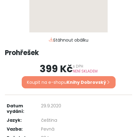
Stáhnout obálku
Prohřešek
399 Kč
s
DPH
NENÍ SKLADEM
Koupit na e-shopu
Knihy Dobrovský
Datum
29.9.2020
vydání:
Jazyk:
čeština
Vazba:
Pevná