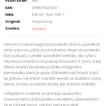
Počet stran:
384
EAN:
9788076425057
ISBN:
978-80-7642-505-7
Originál:
Trespassing
Značka:
Vendeta
Veronica Cavanaughová poslední dobou poněkud
ztrácí pevnou půdu pod nohama. Nejen že poslední
kolo pokusů o umělé oplodnění selhalo, ale vyšla z
něj nevyrovnaná a na pokraji zhroucení. K tomu si její
tříletá dcerka Elizabella pořídila imaginární
kamarádku, která je spíše ďábelská než hravá. Když
se jednou Veroničin manžel nevrátí ze služební cesty,
berou za své i poslední zbytky její duševní stability.
Vzhledem k rodinné anamnéze duševního
onemocnění a k Elizabellinu utkvělému přesvědčení,
že je tatínek mrtvý, začíná Veronica silně