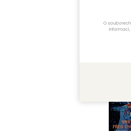
O souborech c
Zařažen
informací,
titulu:
Další 