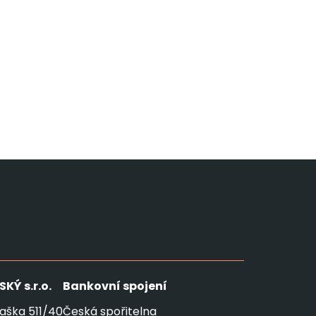
SKÝ
s.r.o.
Bankovní spojení
aška 511/40
Česká spořitelna