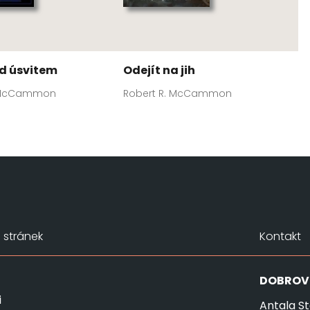
d úsvitem
Odejít na jih
. McCammon
Robert R. McCammon
stránek
Kontakt
DOBROV
i
Antala St