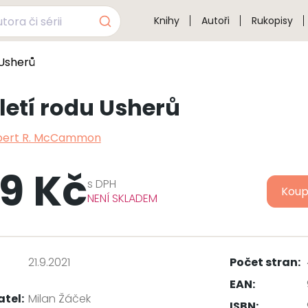
Knihy
Autoři
Rukopisy
 Usherů
letí rodu Usherů
bert R. McCammon
9 Kč
s
DPH
Koup
NENÍ SKLADEM
21.9.2021
Počet stran:
EAN:
atel:
Milan Žáček
ISBN: