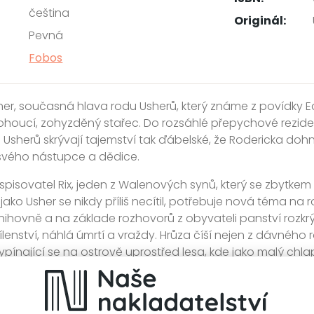
čeština
Originál:
Pevná
Fobos
er, současná hlava rodu Usherů, který známe z povídky 
houcí, zohyzděný stařec. Do rozsáhlé přepychové reziden
Usherů skrývají tajemství tak ďábelské, že Rodericka dohna
 svého nástupce a dědice.
spisovatel Rix, jeden z Walenových synů, který se zbytke
 jako Usher se nikdy příliš necítil, potřebuje nová téma 
nihovně a na základe rozhovorů z obyvateli panství rozkrý
lenství, náhlá úmrtí a vraždy. Hrůza číší nejen z dávného r
pínající se na ostrově uprostřed lesa, kde jako malý chlap
i nyní silně vábí do svých temných, nepoužívaných chode
né, aby se Rix v tomto nevlídném prostředí popasoval se 
jaké místo mu v pavučinách záhadného rodu náleží, ovšem i 