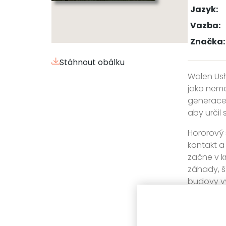
Jazyk:
Vazba:
Značka:
Stáhnout obálku
Walen Ush
jako nemo
generace 
aby určil
Hororový 
kontakt a
začne v k
záhady, ší
budovy vy
která ho 
Je nezbyt
zjistit, 