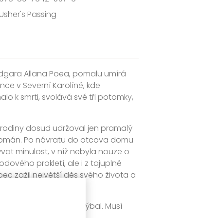
Usher's Passing
Edgara Allana Poea, pomalu umírá
ce v Severní Karolíně, kde
lo k smrti, svolává své tři potomky,
m rodiny dosud udržoval jen pramalý
na román. Po návratu do otcova domu
vat minulost, v níž nebyla nouze o
odového prokletí, ale i z tajuplné
ec zažil největší děs svého života a
b.
vším, čemu se léta vyhýbal. Musí
to, kým sám vlastně je.