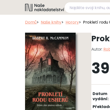
Domů
Naše knihy
Horory
Prokletí rodu
Prok
Autor:
Ro
39
Datum
vydání:
Překlad