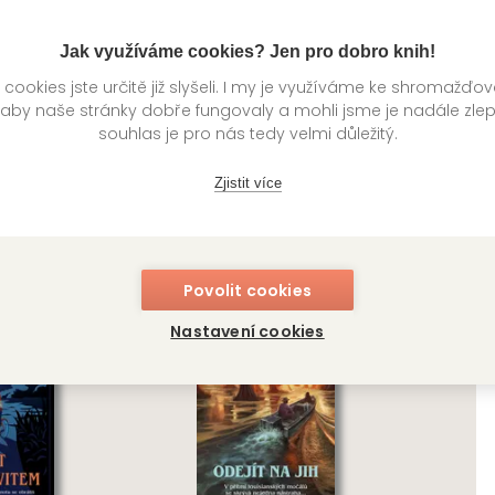
Jak využíváme cookies? Jen pro dobro knih!
ookies jste určitě již slyšeli. I my je využíváme ke shromažďo
í
Kategorie >
Horory
 aby naše stránky dobře fungovaly a mohli jsme je nadále zle
souhlas je pro nás tedy velmi důležitý.
Zjistit více
knihy autora
Povolit cookies
Nastavení cookies