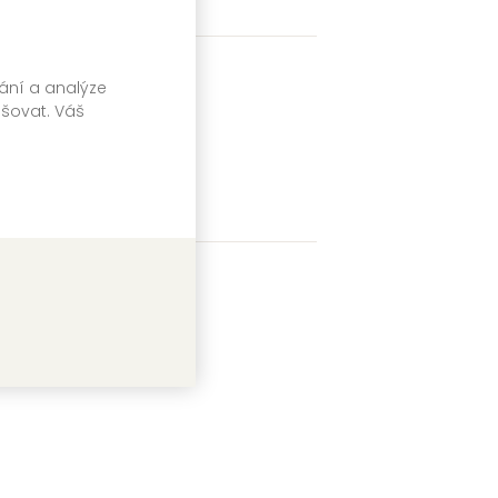
vání a analýze
pšovat. Váš