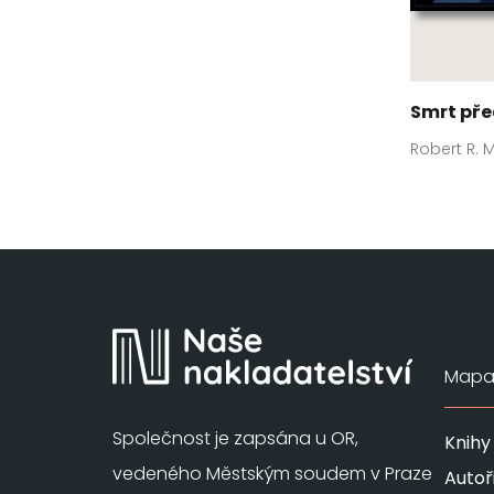
Smrt pře
Robert R
Mapa 
Společnost je zapsána u OR,
Knihy
vedeného Městským soudem v Praze
Autoř