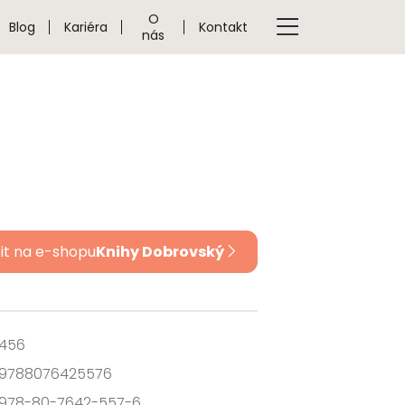
O
Blog
Kariéra
Kontakt
nás
it na e-shopu
Knihy Dobrovský
456
9788076425576
978-80-7642-557-6