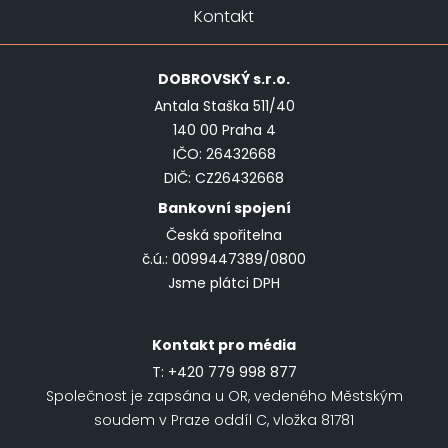
Kontakt
DOBROVSKÝ
s.r.o.
Antala Staška 511/40
140 00 Praha 4
IČO: 26432668
DIČ: CZ26432668
Bankovní spojení
Česká spořitelna
č.ú.: 0099447389/0800
Jsme plátci DPH
Kontakt pro média
T:
+420 779 998 877
Společnost je zapsána u OR, vedeného Městským
soudem v Praze oddíl C, vložka 81781