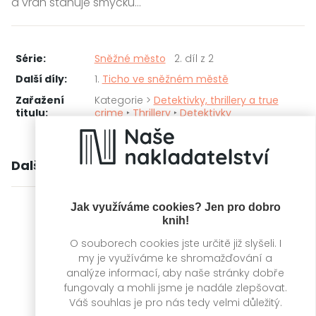
a vrah stahuje smyčku…
Série:
Sněžné město
2. díl z 2
Další díly:
1.
Ticho ve sněžném městě
Zařažení
Kategorie >
Detektivky, thrillery a true
titulu:
crime
‣
Thrillery
‣
Detektivky
Další knihy autora
Jak využíváme cookies? Jen pro dobro
knih!
O souborech cookies jste určitě již slyšeli. I
my je využíváme ke shromažďování a
analýze informací, aby naše stránky dobře
fungovaly a mohli jsme je nadále zlepšovat.
Váš souhlas je pro nás tedy velmi důležitý.