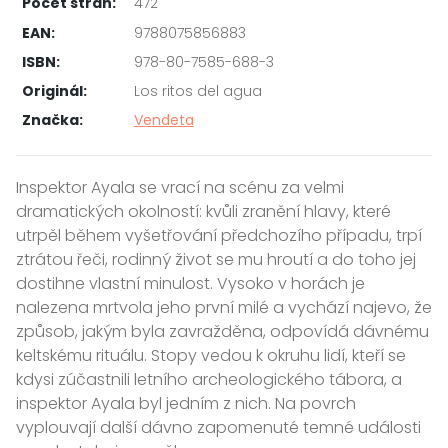
Počet stran:
472
EAN:
9788075856883
ISBN:
978-80-7585-688-3
Originál:
Los ritos del agua
Značka:
Vendeta
Inspektor Ayala se vrací na scénu za velmi
dramatických okolností: kvůli zranění hlavy, které
utrpěl během vyšetřování předchozího případu, trpí
ztrátou řeči, rodinný život se mu hroutí a do toho jej
dostihne vlastní minulost. Vysoko v horách je
nalezena mrtvola jeho první milé a vychází najevo, že
způsob, jakým byla zavražděna, odpovídá dávnému
keltskému rituálu. Stopy vedou k okruhu lidí, kteří se
kdysi zúčastnili letního archeologického tábora, a
inspektor Ayala byl jedním z nich. Na povrch
vyplouvají další dávno zapomenuté temné události