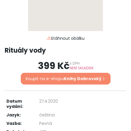
Stáhnout obálku
Rituály vody
399 Kč
s
DPH
NENÍ SKLADEM
Koupit na e-shopu
Knihy Dobrovský
Datum
27.4.2020
vydání:
Jazyk:
čeština
Vazba:
Pevná