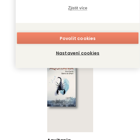
Zjistit více
Ticho ve sněžném
Páni času
Povolit cookies
městě
Eva García Sáenz
de Urturi
Eva García Sáenz
Nastavení cookies
de Urturi