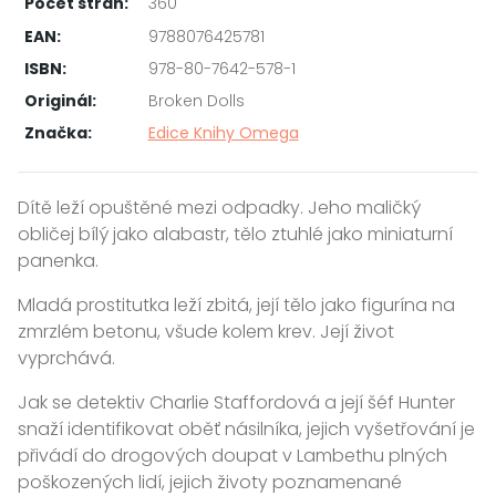
Počet stran:
360
EAN:
9788076425781
ISBN:
978-80-7642-578-1
Originál:
Broken Dolls
Značka:
Edice Knihy Omega
Dítě leží opuštěné mezi odpadky. Jeho maličký
obličej bílý jako alabastr, tělo ztuhlé jako miniaturní
panenka.
Mladá prostitutka leží zbitá, její tělo jako figurína na
zmrzlém betonu, všude kolem krev. Její život
vyprchává.
Jak se detektiv Charlie Staffordová a její šéf Hunter
snaží identifikovat oběť násilníka, jejich vyšetřování je
přivádí do drogových doupat v Lambethu plných
poškozených lidí, jejich životy poznamenané