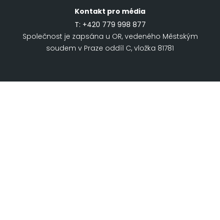
Kontakt pro média
T:
+420 779 998 877
Společnost je zapsána u OR, vedeného Městským
soudem v Praze oddíl C, vložka 81781