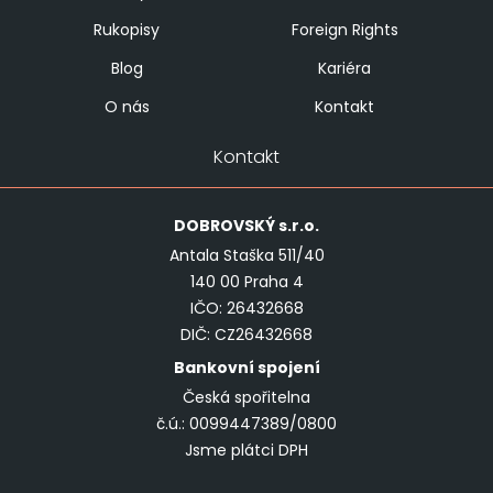
Rukopisy
Foreign Rights
Blog
Kariéra
O nás
Kontakt
Kontakt
DOBROVSKÝ
s.r.o.
Antala Staška 511/40
140 00 Praha 4
IČO: 26432668
DIČ: CZ26432668
Bankovní spojení
Česká spořitelna
č.ú.: 0099447389/0800
Jsme plátci DPH