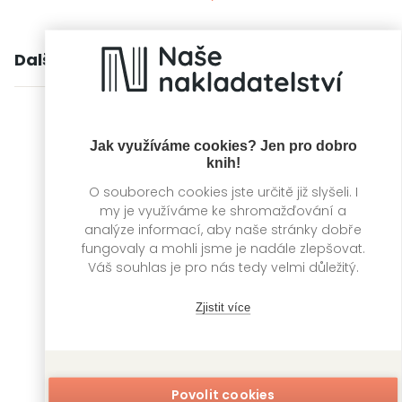
Další knihy autora
Jak využíváme cookies? Jen pro dobro
knih!
O souborech cookies jste určitě již slyšeli. I
my je využíváme ke shromažďování a
analýze informací, aby naše stránky dobře
fungovaly a mohli jsme je nadále zlepšovat.
Váš souhlas je pro nás tedy velmi důležitý.
Zjistit více
Maminčin
Sběratel trofejí
mazánek
Sarah Flint
Povolit cookies
Sarah Flint