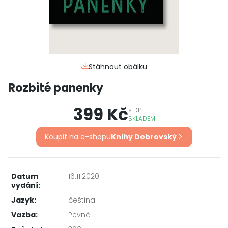
Stáhnout obálku
Rozbité panenky
399 Kč
s
DPH
SKLADEM
Koupit na e-shopu
Knihy Dobrovský
Datum
16.11.2020
vydání:
Jazyk:
čeština
Vazba:
Pevná