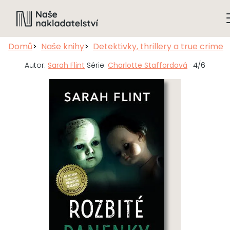
Domů
Naše knihy
Detektivky, thrillery a true crime
Autor:
Sarah Flint
Série:
Charlotte Staffordová
· 4/6