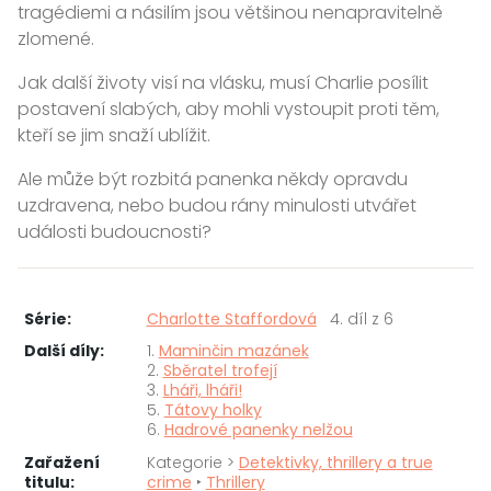
tragédiemi a násilím jsou většinou nenapravitelně
zlomené.
Jak další životy visí na vlásku, musí Charlie posílit
postavení slabých, aby mohli vystoupit proti těm,
kteří se jim snaží ublížit.
Ale může být rozbitá panenka někdy opravdu
uzdravena, nebo budou rány minulosti utvářet
události budoucnosti?
Série:
Charlotte Staffordová
4. díl z 6
Další díly:
1.
Maminčin mazánek
2.
Sběratel trofejí
3.
Lháři, lháři!
5.
Tátovy holky
6.
Hadrové panenky nelžou
Zařažení
Kategorie >
Detektivky, thrillery a true
titulu:
crime
‣
Thrillery