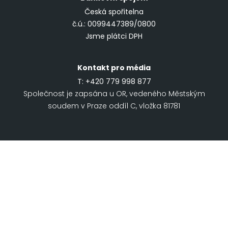
Česká spořitelna
č.ú.: 0099447389/0800
Jsme plátci DPH
Kontakt pro média
T:
+420 779 998 877
Společnost je zapsána u OR, vedeného Městským
soudem v Praze oddíl C, vložka 81781