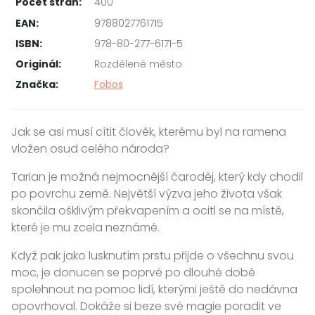
Počet stran:
400
EAN:
9788027761715
ISBN:
978-80-277-6171-5
Originál:
Rozdělené město
Značka:
Fobos
Jak se asi musí cítit člověk, kterému byl na ramena
vložen osud celého národa?
Tarian je možná nejmocnější čaroděj, který kdy chodil
po povrchu země. Největší výzva jeho života však
skončila ošklivým překvapením a ocitl se na místě,
které je mu zcela neznámé.
Když pak jako lusknutím prstu přijde o všechnu svou
moc, je donucen se poprvé po dlouhé době
spolehnout na pomoc lidí, kterými ještě do nedávna
opovrhoval. Dokáže si beze své magie poradit ve