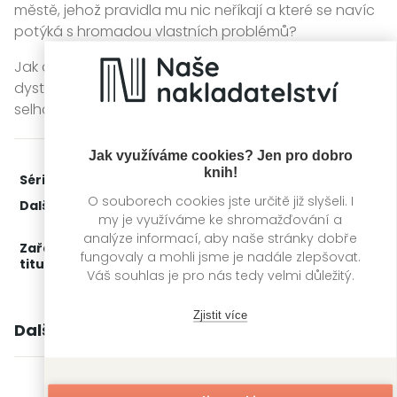
městě, jehož pravidla mu nic neříkají a které se navíc
potýká s hromadou vlastních problémů?
Jak dopadne střetnutí magického talentu s realitou
dystopického města, jehož fungování je závislé na
selhávajících technologiích z minulých věků?
Jak využíváme cookies? Jen pro dobro
knih!
Série:
Rozdělené město
1. díl z 3
O souborech cookies jste určitě již slyšeli. I
Další díly:
2.
Ve stínu impéria
my je využíváme ke shromažďování a
3.
Magická citadela
analýze informací, aby naše stránky dobře
Zařažení
Kategorie >
Česká a slovenská beletrie
‣
fungovaly a mohli jsme je nadále zlepšovat.
titulu:
Fantasy
Váš souhlas je pro nás tedy velmi důležitý.
Zjistit více
Další knihy autora