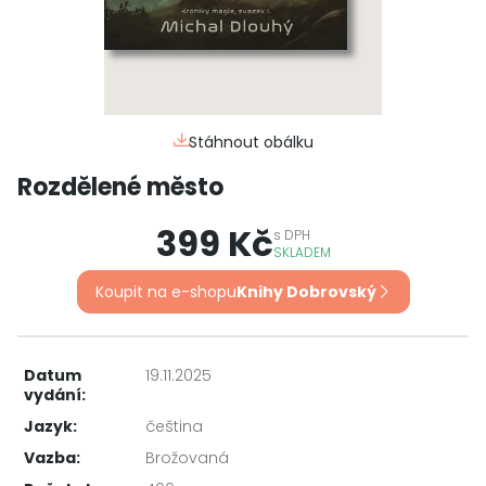
Stáhnout obálku
Rozdělené město
399 Kč
s
DPH
SKLADEM
Koupit na e-shopu
Knihy Dobrovský
Datum
19.11.2025
vydání:
Jazyk:
čeština
Vazba:
Brožovaná