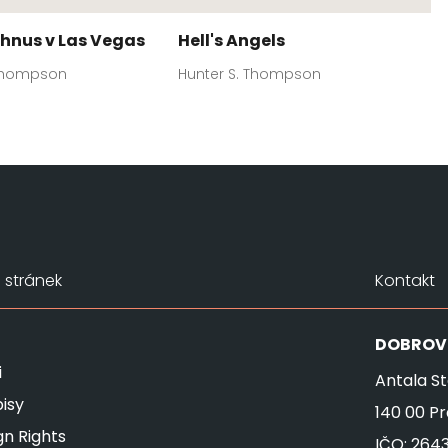
 hnus v Las Vegas
Hell's Angels
 Thompson
Hunter S. Thompson
stránek
Kontakt
DOBROV
i
Antala St
isy
140 00 P
gn Rights
IČO: 264