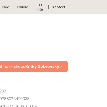
O
Blog
Kariéra
Kontakt
nás
it na e-shopu
Knihy Dobrovský
232
9788076420038
978-80-7642-003-8