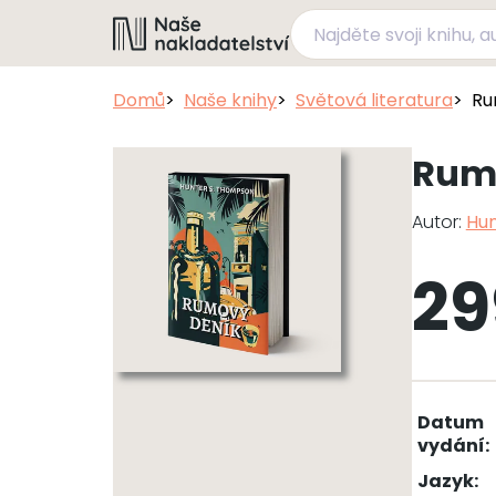
Domů
Naše knihy
Světová literatura
Ru
Rum
Autor:
Hun
29
Datum
vydání:
Jazyk: