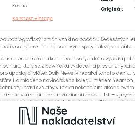
Pevná
Originál:
Kontrast Vintage
oautobiografický román vznikl na počátku šedesátých let,
, poté, co jej mezi Thompsonovými spisy nalezl jeho přítel
ník se odehrává na konci padesátých let a vypráví příb
ovináře, který se z New Yorku vydává na prosluněný karib
pro upadající plátek Daily News. V redakci tohoto deníku
přátelí, a mladého novinářského kolegu jménem Yeamon, j
Všichni čtyři tráví své dny v takřka nekončícím alkoholové
a setkávají se přitom s rozmanitou směsicí lidí – s jinými n
, s americkými turisty či stávkujícími dělníky. Záhy se však u
dina totiž rychle na vlastní kůži pocítí, že se ocitl upros
 touha po rychlém zbohatnutí. Světa, kde je dovoleno vš