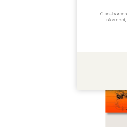
Zařažen
titulu:
O souborech c
informací,
Další 