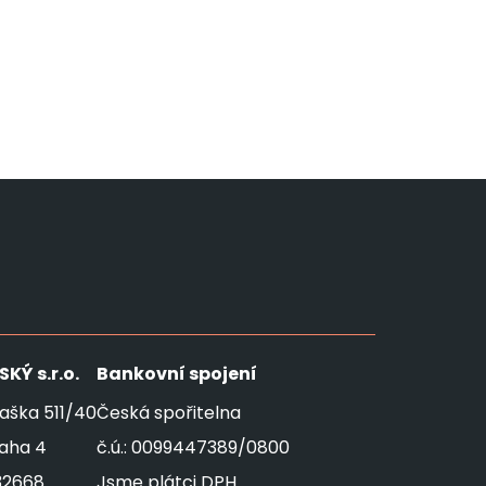
SKÝ
s.r.o.
Bankovní spojení
aška 511/40
Česká spořitelna
raha 4
č.ú.: 0099447389/0800
32668
Jsme plátci DPH