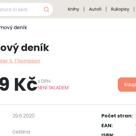
Knihy
Autoři
Rukopisy
mový deník
ový deník
ter S. Thompson
9 Kč
s
DPH
Koup
NENÍ SKLADEM
29.6.2020
Počet stran:
EAN:
čeština
ISBN: