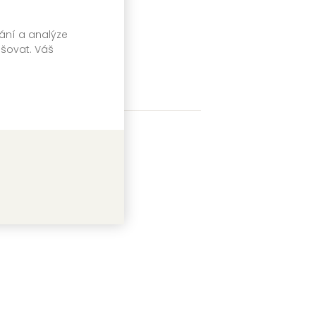
vání a analýze
pšovat. Váš