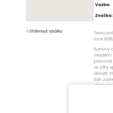
Vazba:
Značka:
Stáhnout obálku
Tento pol
roce 1998
Rumový de
mladého n
pracoval 
se záhy s
okouzlí. 
San Juanu 
alkoholici
Hlavní hr
korupce a