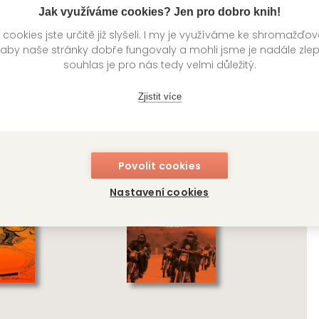
Jak využíváme cookies? Jen pro dobro knih!
í
Kategorie >
Světová literatura
ookies jste určitě již slyšeli. I my je využíváme ke shromažďo
 aby naše stránky dobře fungovaly a mohli jsme je nadále zle
souhlas je pro nás tedy velmi důležitý.
knihy autora
Zjistit více
Povolit cookies
Nastavení cookies