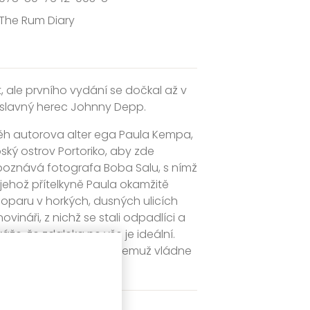
The Rum Diary
 ale prvního vydání se dočkal až v
, slavný herec Johnny Depp.
ěh autorova alter ega Paula Kempa,
ský ostrov Portoriko, aby zde
 poznává fotografa Boba Salu, s nímž
ehož přítelkyně Paula okamžitě
m oparu v horkých, dusných ulicích
ovináři, z nichž se stali odpadlíci a
káže, že zdaleka ne vše je ideální.
třed nebezpečného světa, jemuž vládne
e…