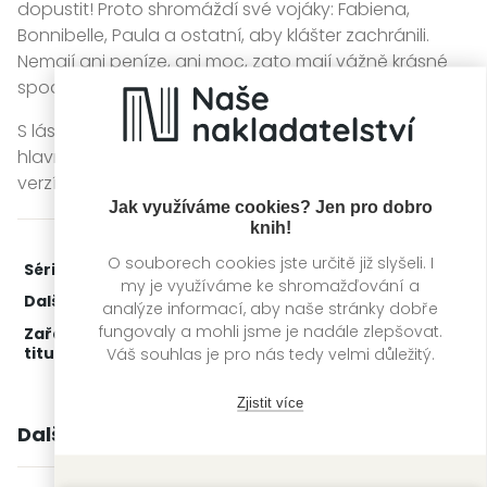
dopustit! Proto shromáždí své vojáky: Fabiena,
Bonnibelle, Paula a ostatní, aby klášter zachránili.
Nemají ani peníze, ani moc, zato mají vážně krásné
spodní prádlo.
S láskou, Agneta je příběh o naději, pomíjivosti, ale
hlavně o velké lásce a odvaze stát se tou nejlepší
verzí sebe sama.
Jak využíváme cookies? Jen pro dobro
knih!
O souborech cookies jste určitě již slyšeli. I
Série:
Agneta
2. díl z 2
my je využíváme ke shromažďování a
Další díly:
1.
Ostatní matky
analýze informací, aby naše stránky dobře
fungovaly a mohli jsme je nadále zlepšovat.
Zařažení
Kategorie >
Světová literatura
titulu:
Váš souhlas je pro nás tedy velmi důležitý.
Zjistit více
Další knihy autora