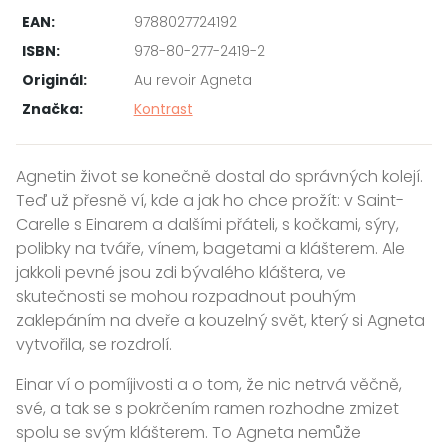
EAN:
9788027724192
ISBN:
978-80-277-2419-2
Originál:
Au revoir Agneta
Značka:
Kontrast
Agnetin život se konečně dostal do správných kolejí.
Teď už přesně ví, kde a jak ho chce prožít: v Saint-
Carelle s Einarem a dalšími přáteli, s kočkami, sýry,
polibky na tváře, vínem, bagetami a klášterem. Ale
jakkoli pevné jsou zdi bývalého kláštera, ve
skutečnosti se mohou rozpadnout pouhým
zaklepáním na dveře a kouzelný svět, který si Agneta
vytvořila, se rozdrolí.
Einar ví o pomíjivosti a o tom, že nic netrvá věčně,
své, a tak se s pokrčením ramen rozhodne zmizet
spolu se svým klášterem. To Agneta nemůže