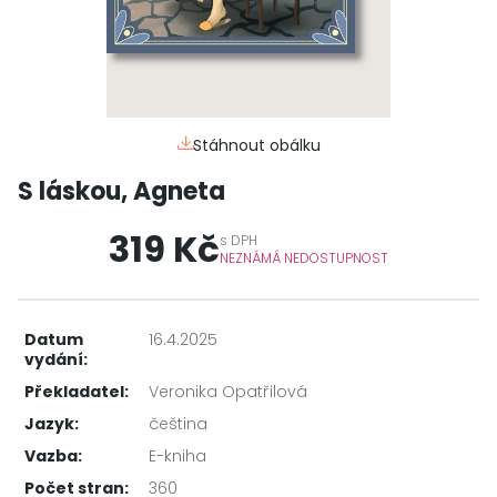
Stáhnout obálku
S láskou, Agneta
319 Kč
s
DPH
NEZNÁMÁ NEDOSTUPNOST
Datum
16.4.2025
vydání:
Překladatel:
Veronika Opatřilová
Jazyk:
čeština
Vazba:
E-kniha
Počet stran:
360