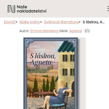
Domů
Naše knihy
Světová literatura
S láskou, Agneta
Autor:
Emma Hamberg
Série:
Agneta
· 2/2