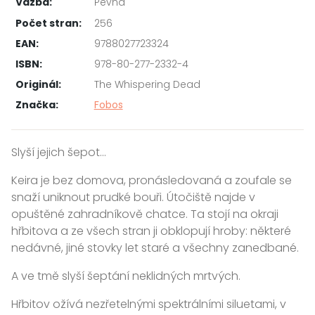
Vazba:
Pevná
Počet stran:
256
EAN:
9788027723324
ISBN:
978-80-277-2332-4
Originál:
The Whispering Dead
Značka:
Fobos
Slyší jejich šepot…
Keira je bez domova, pronásledovaná a zoufale se
snaží uniknout prudké bouři. Útočiště najde v
opuštěné zahradníkově chatce. Ta stojí na okraji
hřbitova a ze všech stran ji obklopují hroby: některé
nedávné, jiné stovky let staré a všechny zanedbané.
A ve tmě slyší šeptání neklidných mrtvých.
Hřbitov ožívá nezřetelnými spektrálními siluetami, v