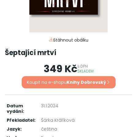
Stáhnout obálku
Šeptající mrtví
349 Kč
s
DPH
SKLADEM
Koupit na e-shopu
Knihy Dobrovský
Datum
31.1.2024
vydání:
Překladatel:
Šárka Králíková
Jazyk:
čeština