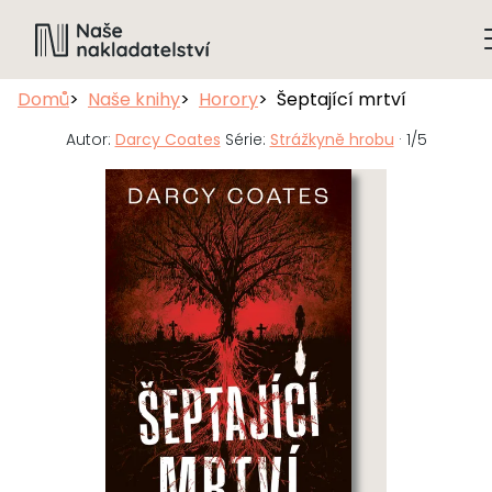
Domů
Naše knihy
Horory
Šeptající mrtví
Autor:
Darcy Coates
Série:
Strážkyně hrobu
· 1/5