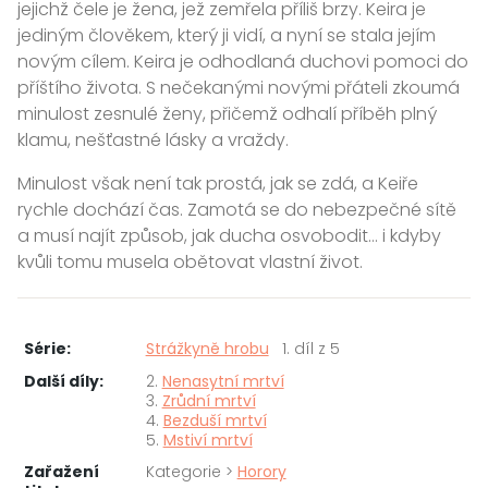
jejichž čele je žena, jež zemřela příliš brzy. Keira je
jediným člověkem, který ji vidí, a nyní se stala jejím
novým cílem. Keira je odhodlaná duchovi pomoci do
příštího života. S nečekanými novými přáteli zkoumá
minulost zesnulé ženy, přičemž odhalí příběh plný
klamu, nešťastné lásky a vraždy.
Minulost však není tak prostá, jak se zdá, a Keiře
rychle dochází čas. Zamotá se do nebezpečné sítě
a musí najít způsob, jak ducha osvobodit… i kdyby
kvůli tomu musela obětovat vlastní život.
Série:
Strážkyně hrobu
1. díl z 5
Další díly:
2.
Nenasytní mrtví
3.
Zrůdní mrtví
4.
Bezduší mrtví
5.
Mstiví mrtví
Zařažení
Kategorie >
Horory