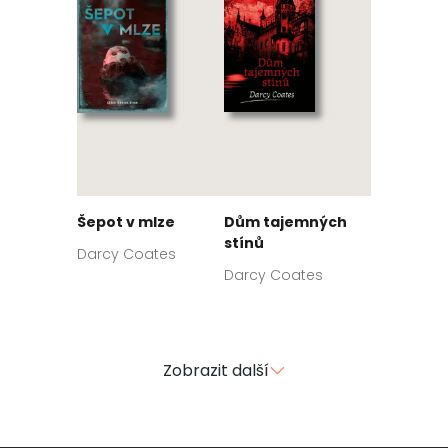
Šepot v mlze
Dům tajemných
stínů
Darcy Coates
Darcy Coates
Zobrazit další