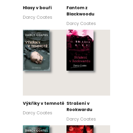
Hlasy v bouři
Fantom z
Blackwoodu
Darcy Coates
Darcy Coates
Výkřiky v temnotě
Strašení v
Rookwardu
Darcy Coates
Darcy Coates