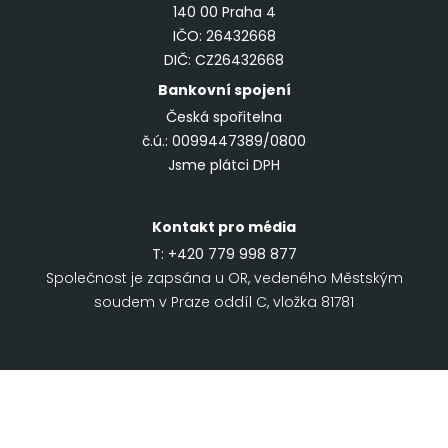
140 00 Praha 4
IČO: 26432668
DIČ: CZ26432668
Bankovní spojení
Česká spořitelna
č.ú.: 0099447389/0800
Jsme plátci DPH
Kontakt pro média
T:
+420 779 998 877
Společnost je zapsána u OR, vedeného Městským
soudem v Praze oddíl C, vložka 81781