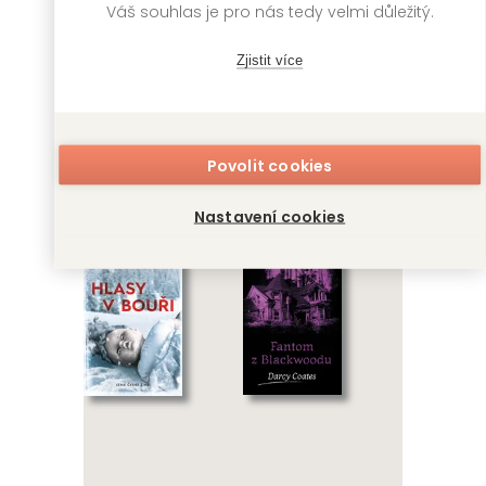
Váš souhlas je pro nás tedy velmi důležitý.
Zjistit více
Kořist
Záhada domu
Povolit cookies
Marwicků
Darcy Coates
Nastavení cookies
Darcy Coates