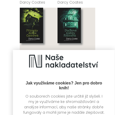
Darcy Coates
Darcy Coates
Přízraky domu
Duchové rodiny
Carrowů
Folcroftů
Jak využíváme cookies? Jen pro dobro
Darcy Coates
Darcy Coates
knih!
O souborech cookies jste určitě již slyšeli. I
my je využíváme ke shromažďování a
analýze informací, aby naše stránky dobře
fungovaly a mohli jsme je nadále zlepšovat.