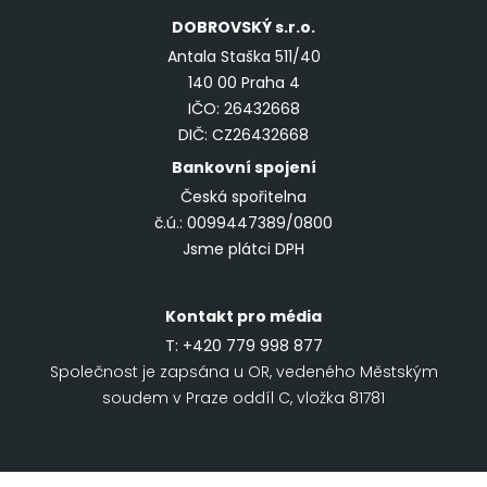
DOBROVSKÝ
s.r.o.
Antala Staška 511/40
140 00 Praha 4
IČO: 26432668
DIČ: CZ26432668
Bankovní spojení
Česká spořitelna
č.ú.: 0099447389/0800
Jsme plátci DPH
Kontakt pro média
T:
+420 779 998 877
Společnost je zapsána u OR, vedeného Městským
soudem v Praze oddíl C, vložka 81781