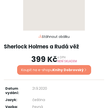
Stáhnout obálku
Sherlock Holmes a Rudá věž
399 Kč
s
DPH
NENÍ SKLADEM
Koupit na e-shopu
Knihy Dobrovský
Datum
21.9.2020
vydání:
Jazyk:
čeština
Vazba:
Pevná