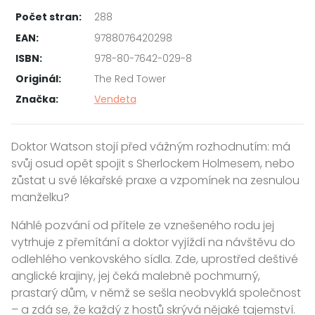
Počet stran:
288
EAN:
9788076420298
ISBN:
978-80-7642-029-8
Originál:
The Red Tower
Značka:
Vendeta
Doktor Watson stojí před vážným rozhodnutím: má
svůj osud opět spojit s Sherlockem Holmesem, nebo
zůstat u své lékařské praxe a vzpomínek na zesnulou
manželku?
Náhlé pozvání od přítele ze vznešeného rodu jej
vytrhuje z přemítání a doktor vyjíždí na návštěvu do
odlehlého venkovského sídla. Zde, uprostřed deštivé
anglické krajiny, jej čeká malebně pochmurný,
prastarý dům, v němž se sešla neobvyklá společnost
– a zdá se, že každý z hostů skrývá nějaké tajemství.