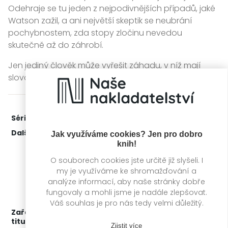
Odehraje se tu jeden z nejpodivnějších případů, jaké
Watson zažil, a ani největší skeptik se neubrání
pochybnostem, zda stopy zločinu nevedou
skutečně až do záhrobí.
Jen jediný člověk může vyřešit záhadu, v níž mají
slovo snad i nadpřirozené síly: Sherlock Holmes...
Série:
Fantastický Sherlock Holmes
1. díl z 9
Další díly:
3.
Sherlock Holmes a Boží dech
Jak využíváme cookies? Jen pro dobro
4.
Sherlock Holmes a krvavá zrada
knih!
5.
Sherlock Holmes a Ztracená závěť
O souborech cookies jste určitě již slyšeli. I
6.
Sherlock Holmes a Labyrint smrti
7.
Sherlock Holmes a Pláč nevinných
my je využíváme ke shromažďování a
8.
Sherlock Holmes a Ďáblův prach
analýze informací, aby naše stránky dobře
9.
Sherlock Holmes a Nesmrtelný muž
fungovaly a mohli jsme je nadále zlepšovat.
10.
Sherlock Holmes a Strašidelný baron
Váš souhlas je pro nás tedy velmi důležitý.
Zařažení
Kategorie >
Detektivky, thrillery a true
titulu:
crime
‣
Detektivky
Zjistit více