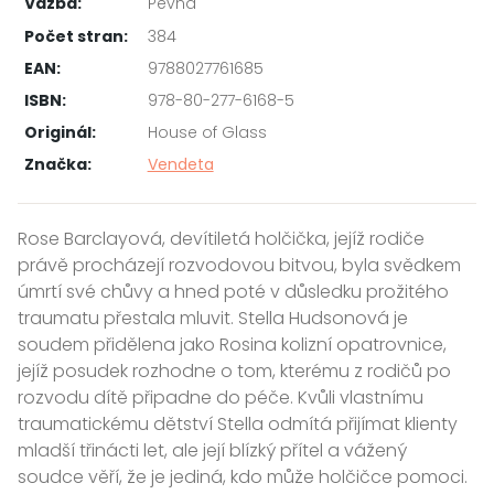
Vazba:
Pevná
Počet stran:
384
EAN:
9788027761685
ISBN:
978-80-277-6168-5
Originál:
House of Glass
Značka:
Vendeta
Rose Barclayová, devítiletá holčička, jejíž rodiče
právě procházejí rozvodovou bitvou, byla svědkem
úmrtí své chůvy a hned poté v důsledku prožitého
traumatu přestala mluvit. Stella Hudsonová je
soudem přidělena jako Rosina kolizní opatrovnice,
jejíž posudek rozhodne o tom, kterému z rodičů po
rozvodu dítě připadne do péče. Kvůli vlastnímu
traumatickému dětství Stella odmítá přijímat klienty
mladší třinácti let, ale její blízký přítel a vážený
soudce věří, že je jediná, kdo může holčičce pomoci.