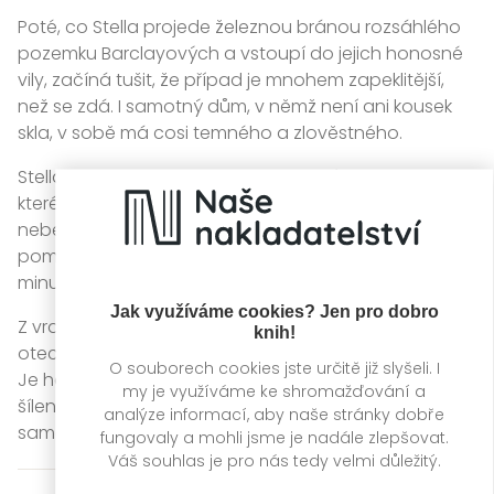
Poté, co Stella projede železnou bránou rozsáhlého
pozemku Barclayových a vstoupí do jejich honosné
vily, začíná tušit, že případ je mnohem zapeklitější,
než se zdá. I samotný dům, v němž není ani kousek
skla, v sobě má cosi temného a zlověstného.
Stella postupně odhaluje znepokojivé skutečnosti,
které se rodina zoufale snaží utajit, a smyčka
nebezpečí se začíná stahovat i kolem ní. Ve snaze
pomoct němé holčičce se vynořuje i Stellina vlastní
minulost, s níž se potřebuje vyrovnat.
Jak využíváme cookies? Jen pro dobro
Z vraždy chůvy jsou podezřelí všichni – Rosina matka,
knih!
otec i invalidní babička. A dokonce i samotná Rose.
O souborech cookies jste určitě již slyšeli. I
Je holčička, kterou má Stella chránit, nebezpečným
my je využíváme ke shromažďování a
šílencem, před nímž by se naopak měla chránit ona
analýze informací, aby naše stránky dobře
sama?
fungovaly a mohli jsme je nadále zlepšovat.
Váš souhlas je pro nás tedy velmi důležitý.