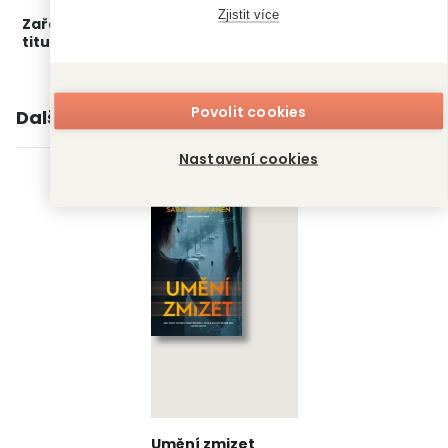
Zjistit více
Zařažení
Kategorie >
Detektivky, thrillery a true
titulu:
crime
‣
Thrillery
Povolit cookies
Další knihy autora
Nastavení cookies
Umění zmizet