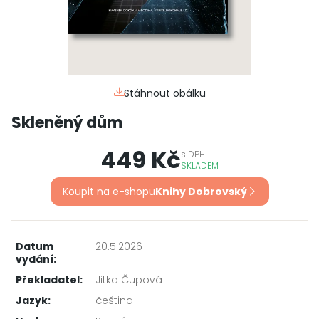
Stáhnout obálku
Skleněný dům
449 Kč
s
DPH
SKLADEM
Koupit na e-shopu
Knihy Dobrovský
Datum
20.5.2026
vydání:
Překladatel:
Jitka Čupová
Jazyk:
čeština