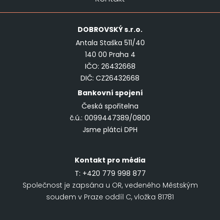
DOBROVSKÝ
s.r.o.
Antala Staška 511/40
140 00 Praha 4
IČO: 26432668
DIČ: CZ26432668
Bankovní spojení
Česká spořitelna
č.ú.: 0099447389/0800
Jsme plátci DPH
Kontakt pro média
T:
+420 779 998 877
Společnost je zapsána u OR, vedeného Městským
soudem v Praze oddíl C, vložka 81781