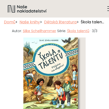
Domů
Naše knihy
Dětská literatura
Škola talentů: Příšera na obzoru!
Autor:
Silke Schellhammer
Série:
Škola talentů
· 3/3