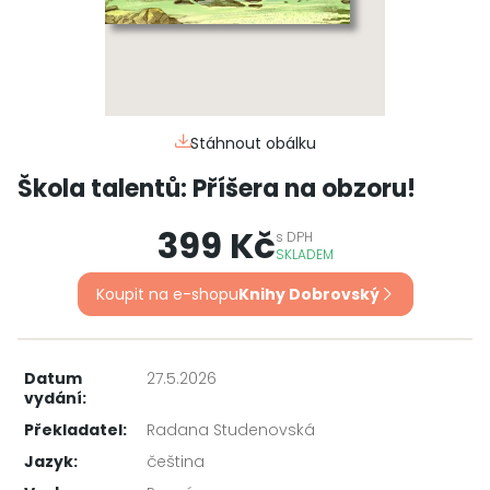
Stáhnout obálku
Škola talentů: Příšera na obzoru!
399 Kč
s
DPH
SKLADEM
Koupit na e-shopu
Knihy Dobrovský
Datum
27.5.2026
vydání:
Překladatel:
Radana Studenovská
Jazyk:
čeština