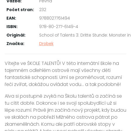
Vazba:
Pevná
Počet stran:
232
EAN:
9788027761494
ISBN:
978-80-277-6149-4
Originál:
School of Talents 3: Dritte Stunde: Monster in
Značka:
Drobek
Vítejte ve ŠKOLE TALENTŮ! V této internátní škole na
tajemném odlehlém ostrově mají všechny děti
fantastické schopnosti. Umí se proměňovat, rozumí
řeči zvířat, dokážou ovládat vodu… a tak podobně!
Alva si postupně zvyká na Školu talentů a začíná se
tu cítit dobře. Dokonce i se svojí spolubydlící už si
lépe rozumí. Právě jim začíná nový projekt, kdy budou
ve skalách na pobřeží Mlžného ostrova pátrat po
zkamenělinách. Komu ale patří obrovské stopy v