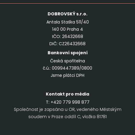
DOBROVSKÝ
s.r.o.
Antala Staška 511/40
140 00 Praha 4
IČO: 26432668
DIČ: CZ26432668
Bankovní spojení
Česká spořitelna
č.ú.: 0099447389/0800
Jsme plátci DPH
Kontakt pro média
T:
+420 779 998 877
Společnost je zapsána u OR, vedeného Městským
soudem v Praze oddíl C, vložka 81781