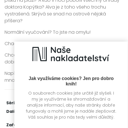
písku na pláži? A kdo v noci pobořil všechny ohrady
doktora Kopýtka? Alva je z toho všeho trochu
vystrašená. Skrývá se snad na ostrově nějaká
příšera?
Normální vyučování? To jste na omylu!
Chaos? Ten je na denním pořádku!
Chcete přicházet na kloub tajemstvím a zažívat
dobrodružství? Tak to jste tu určitě správně!
Napínavá a zábavná knížka s krátkými kapitolami a
Jak využíváme cookies? Jen pro dobro
mnoha ilustracemi pro holky i kluky od 8 let.
knih!
O souborech cookies jste určitě již slyšeli. I
my je využíváme ke shromažďování a
Série:
Škola talentů
3. díl z 3
analýze informací, aby naše stránky dobře
fungovaly a mohli jsme je nadále zlepšovat.
Další díly:
1.
Škola talentů: Příliš hlučná zvířata
2.
Škola talentů: Bez proudu!
Váš souhlas je pro nás tedy velmi důležitý.
Zařažení
Kategorie >
Dětská literatura
‣
Dětská