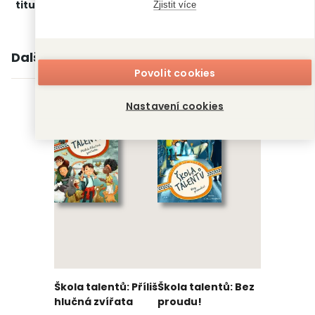
titulu:
beletrie
Zjistit více
Další knihy autora
Povolit cookies
Nastavení cookies
Škola talentů: Příliš
Škola talentů: Bez
hlučná zvířata
proudu!