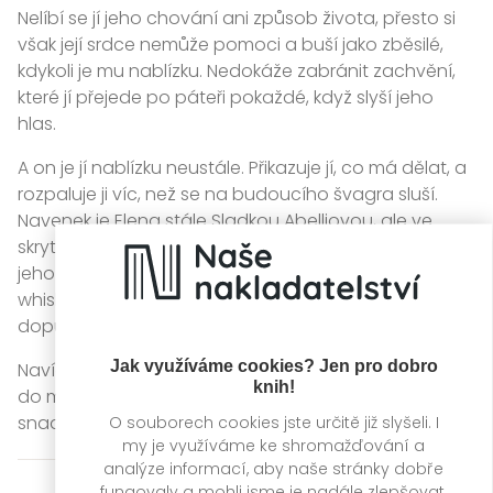
Nelíbí se jí jeho chování ani způsob života, přesto si
však její srdce nemůže pomoci a buší jako zběsilé,
kdykoli je mu nablízku. Nedokáže zabránit zachvění,
které jí přejede po páteři pokaždé, když slyší jeho
hlas.
A on je jí nablízku neustále. Přikazuje jí, co má dělat, a
rozpaluje ji víc, než se na budoucího švagra sluší.
Navenek je Elena stále Sladkou Abelliovou, ale ve
skrytu duše si začíná uvědomovat, že jí učarovala
jeho temnota, hrubé ruce, cigarety a oči barvy
whisky. Jednou už si ale pověst pošpinila a nesmí
dopustit, aby se minulost opakovala.
Jak využíváme cookies? Jen pro dobro
Navíc, i kdyby nakonec byli spolu, každý přece ví, že
knih!
do mafiána se dívka nikdy nesmí zamilovat… Nebo
snad ano?
O souborech cookies jste určitě již slyšeli. I
my je využíváme ke shromažďování a
analýze informací, aby naše stránky dobře
fungovaly a mohli jsme je nadále zlepšovat.