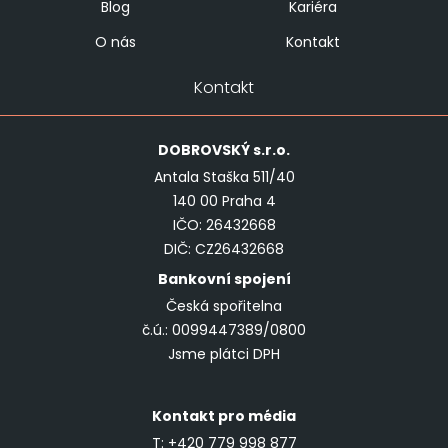
Blog
Kariéra
O nás
Kontakt
Kontakt
DOBROVSKÝ
s.r.o.
Antala Staška 511/40
140 00 Praha 4
IČO: 26432668
DIČ: CZ26432668
Bankovní spojení
Česká spořitelna
č.ú.: 0099447389/0800
Jsme plátci DPH
Kontakt pro média
T:
+420 779 998 877