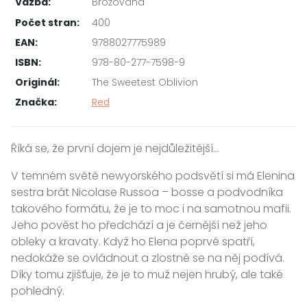
Vazba:
Brožovaná
Počet stran:
400
EAN:
9788027775989
ISBN:
978-80-277-7598-9
Originál:
The Sweetest Oblivion
Značka:
Red
Říká se, že první dojem je nejdůležitější…
V temném světě newyorského podsvětí si má Elenina
sestra brát Nicolase Russoa – bosse a podvodníka
takového formátu, že je to moc i na samotnou mafii.
Jeho pověst ho předchází a je černější než jeho
obleky a kravaty. Když ho Elena poprvé spatří,
nedokáže se ovládnout a zlostně se na něj podívá.
Díky tomu zjišťuje, že je to muž nejen hrubý, ale také
pohledný.