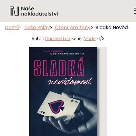
Domů
Naše knihy
Čtení pro ženy
Sladká Nevědomost, 2. vydání
Autor:
Danielle Lori
Série:
Made
· 1/3