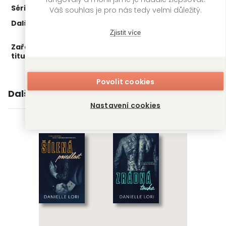
Série:
Made
1. díl z 3
Váš souhlas je pro nás tedy velmi důležitý.
Další díly:
2.
Šílená posedlost, 2. vydání
3.
Zrádná touha, 2. vydání
Zjistit více
Zařažení
Kategorie >
Čtení pro ženy
‣
Erotické
titulu:
romány
‣
Dark romance
Povolit cookies
Další knihy autora
Nastavení cookies