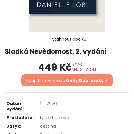
Stáhnout obálku
Sladká Nevědomost, 2. vydání
449 Kč
s
DPH
NENÍ SKLADEM
Koupit na e-shopu
Knihy Dobrovský
Datum
21.1.2026
vydání:
Překladatel:
Lucie Ratzová
Jazyk:
čeština