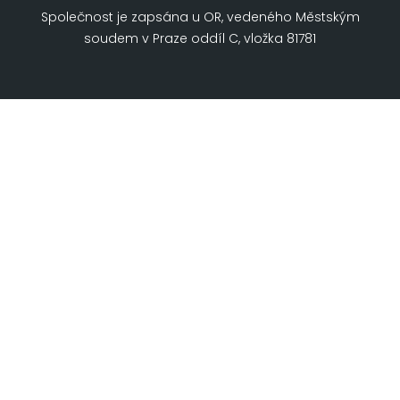
Společnost je zapsána u OR, vedeného Městským
soudem v Praze oddíl C, vložka 81781