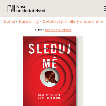
Domů
Naše knihy
Detektivky, thrillery a true crime
Autor:
Kathleen Barber