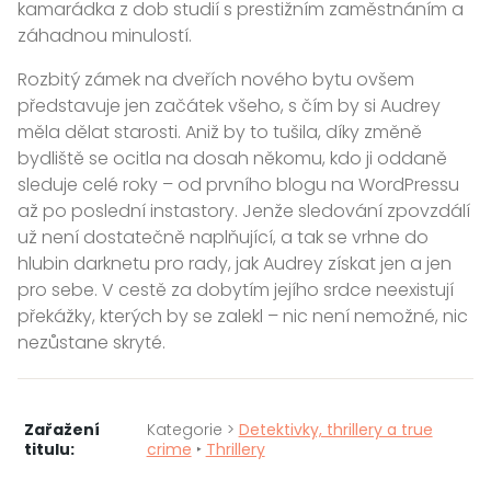
kamarádka z dob studií s prestižním zaměstnáním a
záhadnou minulostí.
Rozbitý zámek na dveřích nového bytu ovšem
představuje jen začátek všeho, s čím by si Audrey
měla dělat starosti. Aniž by to tušila, díky změně
bydliště se ocitla na dosah někomu, kdo ji oddaně
sleduje celé roky – od prvního blogu na WordPressu
až po poslední instastory. Jenže sledování zpovzdálí
už není dostatečně naplňující, a tak se vrhne do
hlubin darknetu pro rady, jak Audrey získat jen a jen
pro sebe. V cestě za dobytím jejího srdce neexistují
překážky, kterých by se zalekl – nic není nemožné, nic
nezůstane skryté.
Zařažení
Kategorie >
Detektivky, thrillery a true
titulu:
crime
‣
Thrillery