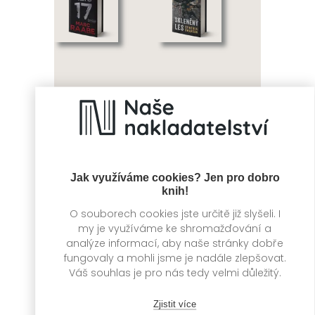
Klíč 17
Skleněný les
Marc Raabe
Cynthia Swanson
Jak využíváme cookies? Jen pro dobro
knih!
O souborech cookies jste určitě již slyšeli. I
my je využíváme ke shromažďování a
analýze informací, aby naše stránky dobře
fungovaly a mohli jsme je nadále zlepšovat.
Váš souhlas je pro nás tedy velmi důležitý.
Zjistit více