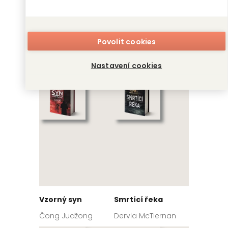
Co když zemřu,
V kleci
Povolit cookies
než se probudím
Ellison Cooper
Emily Koch
Nastavení cookies
Vzorný syn
Smrtící řeka
Čong Judžong
Dervla McTiernan