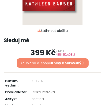
Stáhnout obálku
Sleduj mě
399 Kč
s
DPH
NENÍ SKLADEM
Koupit na e-shopu
Knihy Dobrovský
Datum
15.11.2021
vydání:
Překladatel:
Lenka Petrová
Jazyk:
čeština