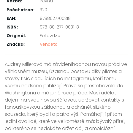
Vazba:
Pevná
Počet stran:
320
EAN:
9788027700318
ISBN:
978-80-277-0031-8
Originál:
Follow Me
Značka:
Vendeta
Audrey Millerová má záviděníhodnou novou práci ve
věhlasném muzeu, úžasnou postavu díky pilates a
stovky tisíc sledujících na Instagramu, kteří tomu
všemu nadšeně přihlížejí. Právě se přestěhovala do
Washingtonu a má plné ruce práce. Musí udělat
dojem na svou novou šéfovou, udržovat kontakty s
fanouškovskou základnou a odhánět slizkého
souseda, který bydlí o patro výš. Pomáhají jí přitom
jediní dva lidé, které ve velkoměstě zná: bývalý přítel,
od kterého se nedokáže držet dál, a ambiciózní