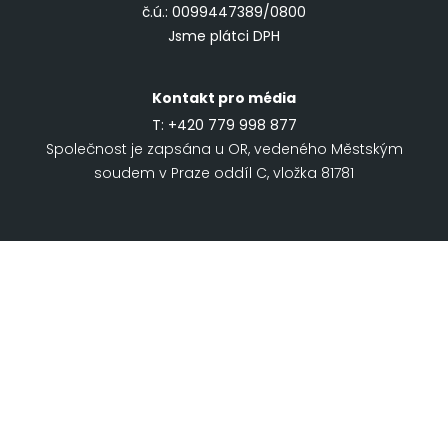
č.ú.: 0099447389/0800
Jsme plátci DPH
Kontakt pro média
T:
+420 779 998 877
Společnost je zapsána u OR, vedeného Městským
soudem v Praze oddíl C, vložka 81781