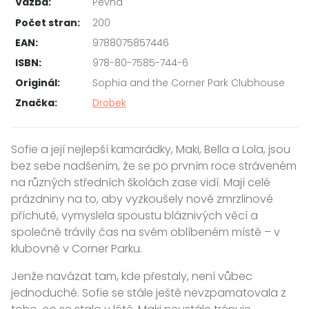
Vazba:
Pevná
Počet stran:
200
EAN:
9788075857446
ISBN:
978-80-7585-744-6
Originál:
Sophia and the Corner Park Clubhouse
Značka:
Drobek
Sofie a její nejlepší kamarádky, Maki, Bella a Lola, jsou
bez sebe nadšením, že se po prvním roce stráveném
na různých středních školách zase vidí. Mají celé
prázdniny na to, aby vyzkoušely nové zmrzlinové
příchutě, vymyslela spoustu bláznivých věcí a
společně trávily čas na svém oblíbeném místě – v
klubovně v Corner Parku.
Jenže navázat tam, kde přestaly, není vůbec
jednoduché. Sofie se stále ještě nevzpamatovala z