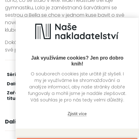
toho, co se stalo v létě. Maki neustále trénuje
gymnastiku, Lola je zaměstnaná šarvátkami se
sestrou a Bella se chce v jednom kuse bavit o své
nové nejlepší kamarádce. A nejhorší na tom je, že
klubovna má být srovnaná se zemí!
Dokáže Sofie a její kamarádky zachránit klubovnu – i
své přátelství?
Jak využíváme cookies? Jen pro dobro
knih!
O souborech cookies jste určitě již slyšeli. I
Série:
Sofie
1. díl z 2
my je využíváme ke shromažďování a
Další díly:
2.
Tajný život Loly
analýze informací, aby naše stránky dobře
Zařažení
Kategorie >
Dětská literatura
fungovaly a mohli jsme je nadále zlepšovat.
titulu:
Váš souhlas je pro nás tedy velmi důležitý.
Zjistit více
Další knihy autora