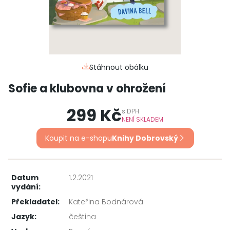
Stáhnout obálku
Sofie a klubovna v ohrožení
299 Kč
s
DPH
NENÍ SKLADEM
Koupit na e-shopu
Knihy Dobrovský
Datum
1.2.2021
vydání:
Překladatel:
Kateřina Bodnárová
Jazyk:
čeština