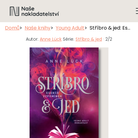
Domů
Naše knihy
Young Adult
Stříbro & jed: Esence vzpomínek
Autor:
Anne Lück
Série:
Stříbro & jed
· 2/2