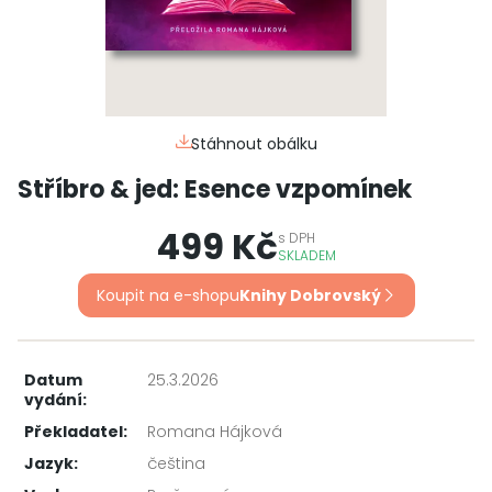
Stáhnout obálku
Stříbro & jed: Esence vzpomínek
499 Kč
s
DPH
SKLADEM
Koupit na e-shopu
Knihy Dobrovský
Datum
25.3.2026
vydání:
Překladatel:
Romana Hájková
Jazyk:
čeština