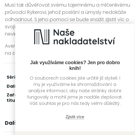
Musí tak důvěřovat svému tajemnému a mlčenlivému
průvodci Rykerovi, jehož poslání a úmysly nedokáže
odhadnout. S jeho pomocí se bude snažit zjistit víc o
svojí neobvyklé magii a zvláštní síle a dokázat svoji
nevinu.
Avery však tuší, že nepředvídatelný Adam Hayes je jí
na stopě a svoje hledání nevzdá…
Jak využíváme cookies? Jen pro dobro
knih!
Série:
Stříbro & jed
2. díl z 2
O souborech cookies jste určitě již slyšeli. I
my je využíváme ke shromažďování a
Další díly:
1.
Stříbro & jed: Elixír lží
analýze informací, aby naše stránky dobře
Zařažení
Kategorie >
Young Adult
fungovaly a mohli jsme je nadále zlepšovat.
titulu:
Váš souhlas je pro nás tedy velmi důležitý.
Zjistit více
Další knihy autora