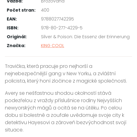
Vazba:
Brožovaná
Počet stran:
400
EAN:
9788027742295
ISBN:
978-80-277-4229-5
Originál:
Silver & Poison: Die Essenz der Erinnerung
Značka:
KING COOL
Travička, která pracuje pro nejhorší a
nejnebezpečnější gang v New Yorku, a zvláštní
policista, který honí zločince z magické společnosti.
Avery se nešťastnou shodou okolností stává
podezřelou z vraždy příslušnice rodiny Nejvyšších
newyorských mágů a ocitá se na útěku. Po celou
dobu si bolestně a zoufale uvědomuje svoje city k
detektivu Hayesovi a zároveň bezvýchodnost svojí
situace.