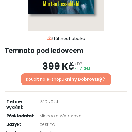
Stáhnout obálku
Temnota pod ledovcem
399 Kč
s
DPH
SKLADEM
Koupit na e-shopu
Knihy Dobrovský
Datum
24.7.2024
vydání:
Překladatel:
Michaela Weberová
Jazyk:
čeština