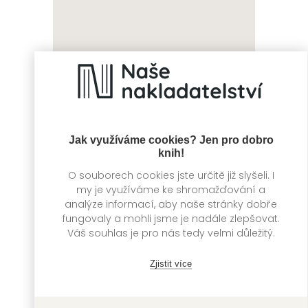
Klíč 17
Skleněný les
Marc Raabe
Cynthia Swanson
Jak využíváme cookies? Jen pro dobro
knih!
O souborech cookies jste určitě již slyšeli. I
my je využíváme ke shromažďování a
analýze informací, aby naše stránky dobře
fungovaly a mohli jsme je nadále zlepšovat.
Váš souhlas je pro nás tedy velmi důležitý.
Zjistit více
Co když zemřu,
V kleci