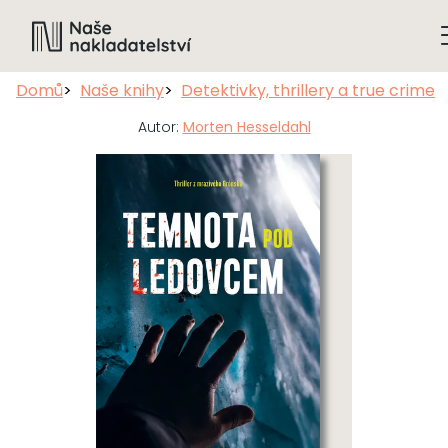
Domů
Naše knihy
Detektivky, thrillery a true crime
Autor:
Morten Hesseldahl