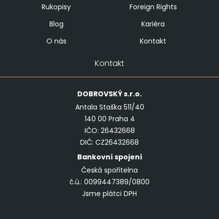
Rukopisy
Foreign Rights
Blog
Kariéra
O nás
Kontakt
Kontakt
DOBROVSKÝ
s.r.o.
Antala Staška 511/40
140 00 Praha 4
IČO: 26432668
DIČ: CZ26432668
Bankovní spojení
Česká spořitelna
č.ú.: 0099447389/0800
Jsme plátci DPH