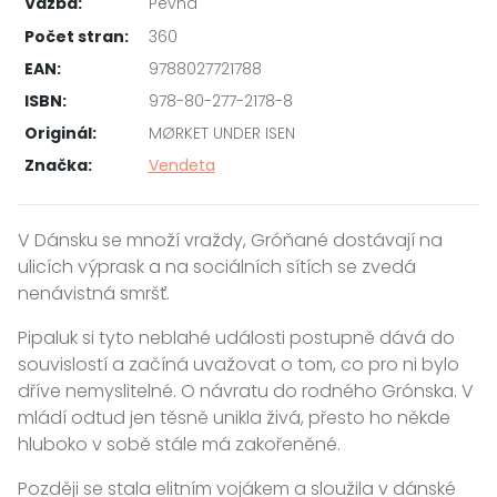
Vazba:
Pevná
Počet stran:
360
EAN:
9788027721788
ISBN:
978-80-277-2178-8
Originál:
MØRKET UNDER ISEN
Značka:
Vendeta
V Dánsku se množí vraždy, Gróňané dostávají na
ulicích výprask a na sociálních sítích se zvedá
nenávistná smršť.
Pipaluk si tyto neblahé události postupně dává do
souvislostí a začíná uvažovat o tom, co pro ni bylo
dříve nemyslitelné. O návratu do rodného Grónska. V
mládí odtud jen těsně unikla živá, přesto ho někde
hluboko v sobě stále má zakořeněné.
Později se stala elitním vojákem a sloužila v dánské