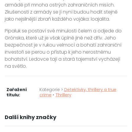
armádě při mnoha ostrých zahraničních misích.
Zkušenosti z armády se jí nyní budou hodit stejně
jako nejsilnější zbraň každého vojáka: loajalita.
Pipaluk se postaví své minulosti čelem a odjede do
Grónska, které už je však úplně jiné než dřív. Jeho
bezpečnost je v rukou velmocí a bohatí zahraniční
investoři se perou o přístup k jeho nerostnému
bohatství. Ledovce tají a stará tajemství vycházejí
na světlo.
Zařažení
Kategorie >
Detektivky, thrillery a true
titulu:
crime
‣
Thrillery
Další knihy značky