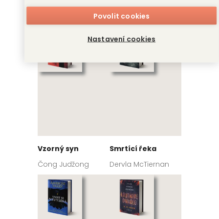
než se probudím
Ellison Cooper
Povolit cookies
Emily Koch
Nastavení cookies
Vzorný syn
Smrtící řeka
Čong Judžong
Dervla McTiernan