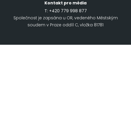
Kontakt pro média
T:
+420 779 998 877
Společnost je zapsána u OR, vedeného Městským
soudem v Praze oddíl C, vložka 81781