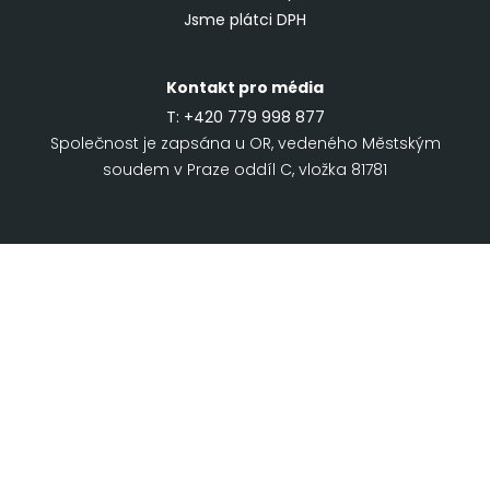
Jsme plátci DPH
Kontakt pro média
T:
+420 779 998 877
Společnost je zapsána u OR, vedeného Městským
soudem v Praze oddíl C, vložka 81781