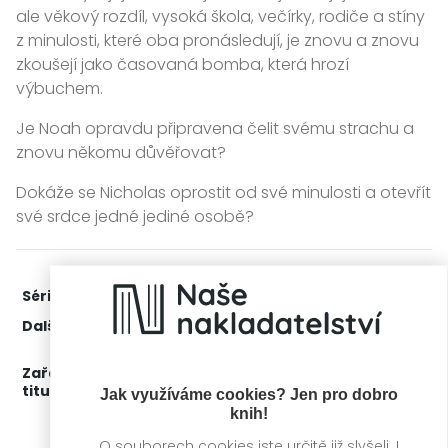
ale věkový rozdíl, vysoká škola, večírky, rodiče a stíny
z minulosti, které oba pronásledují, je znovu a znovu
zkoušejí jako časovaná bomba, která hrozí
výbuchem.
Je Noah opravdu připravena čelit svému strachu a
znovu někomu důvěřovat?
Dokáže se Nicholas oprostit od své minulosti a otevřít
své srdce jedné jediné osobě?
Série:
Viníci
2. díl z 3
Další díly:
1.
Moje vina
3.
Naše vina
Zařažení
Kategorie >
Čtení pro ženy
titulu:
Jak využíváme cookies? Jen pro dobro
knih!
O souborech cookies jste určitě již slyšeli. I