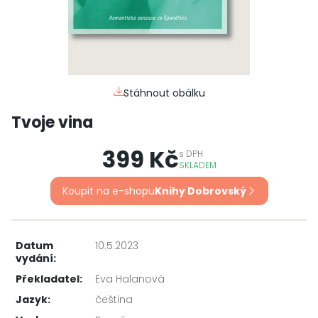
Stáhnout obálku
Tvoje vina
399 Kč
s
DPH
SKLADEM
Koupit na e-shopu
Knihy Dobrovský
Datum
10.5.2023
vydání:
Překladatel:
Eva Halanová
Jazyk:
čeština