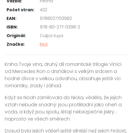
Vazba:
Pevná
Počet stran:
432
EAN:
9788027703982
ISBN:
978-80-277-0398-2
Originál:
Culpa tuya
Značka:
Red
Kniha Tvoje vina, druhý díl romantické trilogie Viníci
od Mercedes Ron o drsňákovi s velkým srdcem a
hodné dívce s velkou odvahou, obsahuje ještě víc
romantiky, zrady i záhad.
Když se Noah zamilovala do Nicka, věděla, že jejich
vztah nebude snadný: jsou protikladní jako oheň a
voda, a když jsou spolu, létají nebezpečné jiskry…
naprosto ve všech směrech.
Dosud byla jejich vášeň ještě silnější než jejich hrdost,