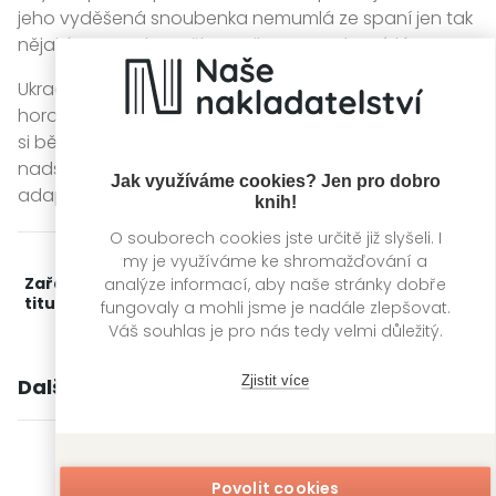
jeho vyděšená snoubenka nemumlá ze spaní jen tak
nějaké nesmysly – někomu šeptem odpovídá.
Ukradené jazyky vznikly z vítězné povídky na
hororovém fóru NoSleep sociální sítě Reddit. Povídka
si během neuvěřitelně krátké doby vysloužila spoustu
nadšených ohlasů a již brzy se dočká i filmové
Jak využíváme cookies? Jen pro dobro
adaptace.
knih!
O souborech cookies jste určitě již slyšeli. I
my je využíváme ke shromažďování a
analýze informací, aby naše stránky dobře
Zařažení
Kategorie >
Horory
titulu:
fungovaly a mohli jsme je nadále zlepšovat.
Váš souhlas je pro nás tedy velmi důležitý.
Zjistit více
Další knihy autora
Povolit cookies