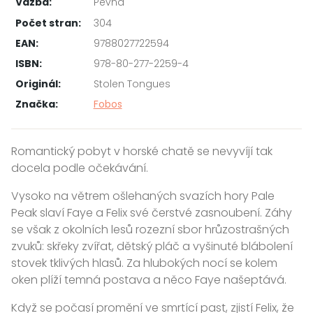
Vazba:
Pevná
Počet stran:
304
EAN:
9788027722594
ISBN:
978-80-277-2259-4
Originál:
Stolen Tongues
Značka:
Fobos
Romantický pobyt v horské chatě se nevyvíjí tak
docela podle očekávání.
Vysoko na větrem ošlehaných svazích hory Pale
Peak slaví Faye a Felix své čerstvé zasnoubení. Záhy
se však z okolních lesů rozezní sbor hrůzostrašných
zvuků: skřeky zvířat, dětský pláč a vyšinuté blábolení
stovek tklivých hlasů. Za hlubokých nocí se kolem
oken plíží temná postava a něco Faye našeptává.
Když se počasí promění ve smrtící past, zjistí Felix, že