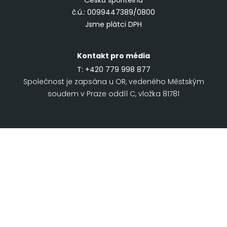
Česká spořitelna
č.ú.: 0099447389/0800
Jsme plátci DPH
Kontakt pro média
T:
+420 779 998 877
Společnost je zapsána u OR, vedeného Městským
soudem v Praze oddíl C, vložka 81781