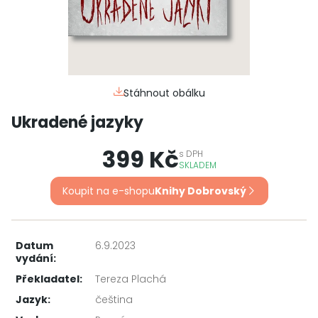
Stáhnout obálku
Ukradené jazyky
399 Kč
s
DPH
SKLADEM
Koupit na e-shopu
Knihy Dobrovský
Datum
6.9.2023
vydání:
Překladatel:
Tereza Plachá
Jazyk:
čeština