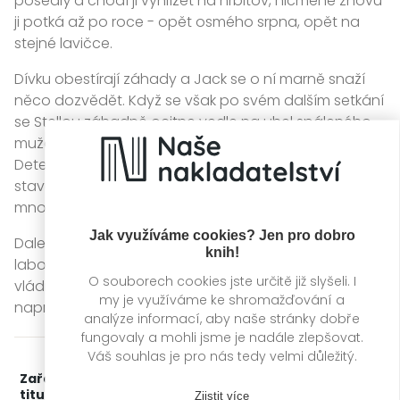
posedlý a chodí ji vyhlížet na hřbitov, nicméně znovu
ji potká až po roce - opět osmého srpna, opět na
stejné lavičce.
Dívku obestírají záhady a Jack se o ní marně snaží
něco dozvědět. Když se však po svém dalším setkání
se Stellou záhadně ocitne vedle na uhel spáleného
muže, dostane se do hledáčku Faustina Briera.
Detektiva, který případ vyšetřuje a jenž oběti v tomto
stavu nachází osmého srpna rok co rok už po
mnoho let...
Jak využíváme cookies? Jen pro dobro
Daleko odsud mezitím vyrůstá ve výzkumné
knih!
laboratoři další chlapec ve stejném věku, který
O souborech cookies jste určitě již slyšeli. I
vládne schopností tak děsivou, že ho kdosi drží v
my je využíváme ke shromažďování a
naprosté izolaci.
analýze informací, aby naše stránky dobře
fungovaly a mohli jsme je nadále zlepšovat.
Váš souhlas je pro nás tedy velmi důležitý.
Zařažení
Kategorie >
Horory
titulu:
Zjistit více