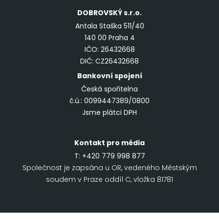
DOBROVSKÝ
s.r.o.
Antala Staška 511/40
140 00 Praha 4
IČO: 26432668
DIČ: CZ26432668
Bankovní spojení
Česká spořitelna
č.ú.: 0099447389/0800
Jsme plátci DPH
Kontakt pro média
T:
+420 779 998 877
Společnost je zapsána u OR, vedeného Městským
soudem v Praze oddíl C, vložka 81781