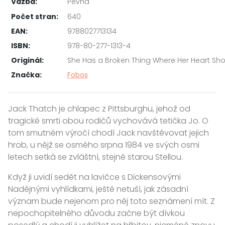
Vazba:
Pevná
Počet stran:
640
EAN:
9788027713134
ISBN:
978-80-277-1313-4
Originál:
She Has a Broken Thing Where Her Heart Sho
Značka:
Fobos
Jack Thatch je chlapec z Pittsburghu, jehož od
tragické smrti obou rodičů vychovává tetička Jo. O
tom smutném výročí chodí Jack navštěvovat jejich
hrob, u nějž se osmého srpna 1984 ve svých osmi
letech setká se zvláštní, stejně starou Stellou.
Když ji uvidí sedět na lavičce s Dickensovými
Nadějnými vyhlídkami, ještě netuší, jak zásadní
význam bude nejenom pro něj toto seznámení mít. Z
nepochopitelného důvodu začne být dívkou