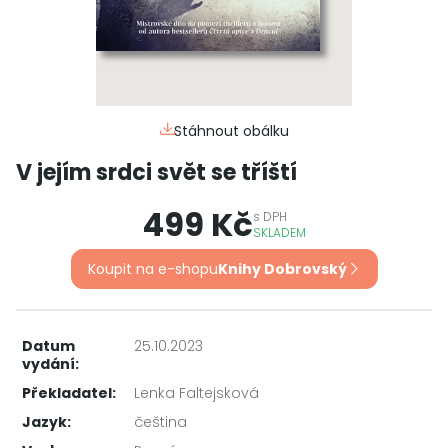
Stáhnout obálku
V jejím srdci svět se tříští
499 Kč
s
DPH
SKLADEM
Koupit na e-shopu
Knihy Dobrovský
Datum
25.10.2023
vydání:
Překladatel:
Lenka Faltejsková
Jazyk:
čeština