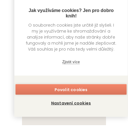
Jak využíváme cookies? Jen pro dobro
knih!
O souborech cookies jste určitě již slyšeli. I
my je využíváme ke shromažďování a
analýze informací, aby naše stránky dobře
Vanitas: Magická
Vanitas: Magická
fungovaly a mohli jsme je nadále zlepšovat.
kniha 1
kniha 2
Váš souhlas je pro nás tedy velmi důležitý.
Džun Močizuki
Džun Močizuki
Zjistit více
Povolit cookies
Nastavení cookies