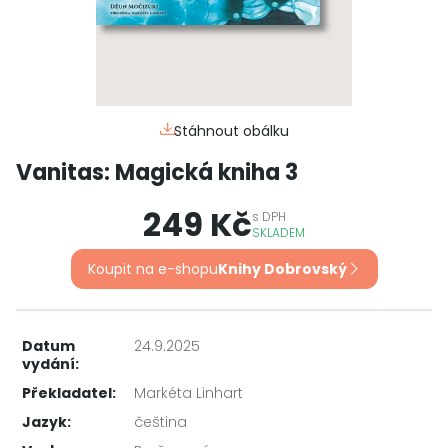
Stáhnout obálku
Vanitas: Magická kniha 3
249 Kč
s
DPH
SKLADEM
Koupit na e-shopu
Knihy Dobrovský
Datum
24.9.2025
vydání:
Překladatel:
Markéta Linhart
Jazyk:
čeština