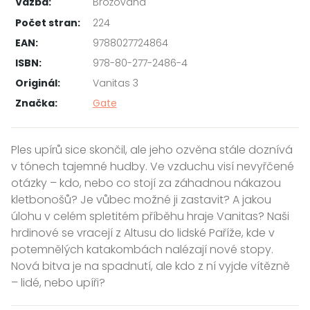
Vazba:
Brožovaná
Počet stran:
224
EAN:
9788027724864
ISBN:
978-80-277-2486-4
Originál:
Vanitas 3
Značka:
Gate
Ples upírů sice skončil, ale jeho ozvěna stále doznívá
v tónech tajemné hudby. Ve vzduchu visí nevyřčené
otázky – kdo, nebo co stojí za záhadnou nákazou
kletbonošů? Je vůbec možné ji zastavit? A jakou
úlohu v celém spletitém příběhu hraje Vanitas? Naši
hrdinové se vracejí z Altusu do lidské Paříže, kde v
potemnělých katakombách nalézají nové stopy.
Nová bitva je na spadnutí, ale kdo z ní vyjde vítězně
– lidé, nebo upíři?