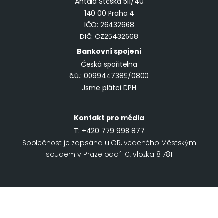
Antala Staška 511/40
140 00 Praha 4
IČO: 26432668
DIČ: CZ26432668
Bankovní spojení
Česká spořitelna
č.ú.: 0099447389/0800
Jsme plátci DPH
Kontakt pro média
T:
+420 779 998 877
Společnost je zapsána u OR, vedeného Městským
soudem v Praze oddíl C, vložka 81781