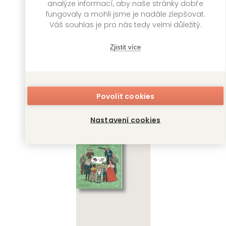
analýze informací, aby naše stránky dobře
fungovaly a mohli jsme je nadále zlepšovat.
Váš souhlas je pro nás tedy velmi důležitý.
Zjistit více
Velká kniha
Velká kniha
Povolit cookies
dračích legend
lesních bytostí
Nastavení cookies
Tea Orsi, Anna Láng
Tea Orsi, Anna Láng