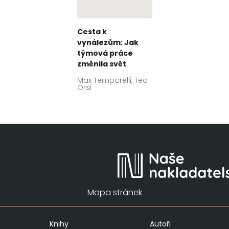
Cesta k
vynálezům: Jak
týmová práce
změnila svět
Max Temporelli, Tea
Orsi
Mapa stránek
Knihy
Autoři