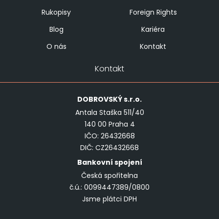
Rukopisy
Foreign Rights
Blog
Kariéra
O nás
Kontakt
Kontakt
DOBROVSKÝ
s.r.o.
Antala Staška 511/40
140 00 Praha 4
IČO: 26432668
DIČ: CZ26432668
Bankovní spojení
Česká spořitelna
č.ú.: 0099447389/0800
Jsme plátci DPH