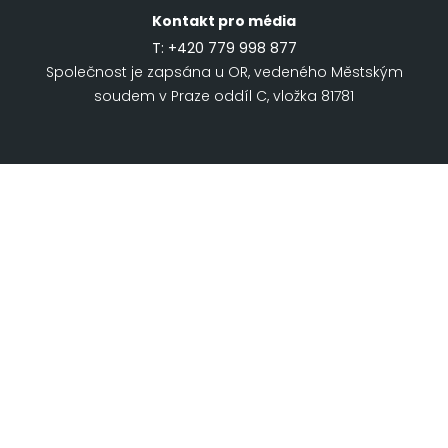
Kontakt pro média
T:
+420 779 998 877
Společnost je zapsána u OR, vedeného Městským
soudem v Praze oddíl C, vložka 81781