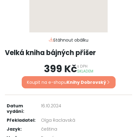
Stáhnout obálku
Velká kniha bájných příšer
399 Kč
s
DPH
SKLADEM
Koupit na e-shopu
Knihy Dobrovský
Datum
16.10.2024
vydání:
Překladatel:
Olga Raclavská
Jazyk:
čeština