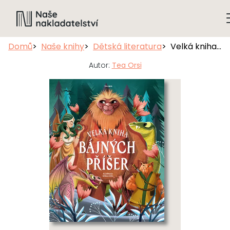
Domů
Naše knihy
Dětská literatura
Velká kniha bájných příšer
Autor:
Tea Orsi