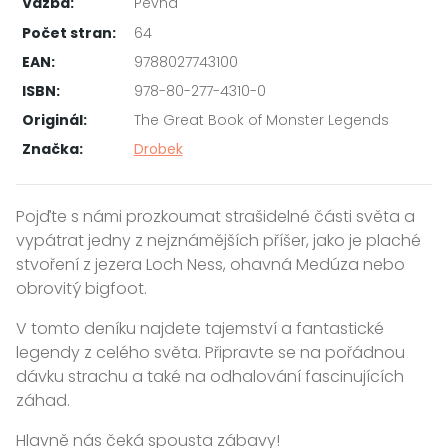
Vazba:
Pevná
Počet stran:
64
EAN:
9788027743100
ISBN:
978-80-277-4310-0
Originál:
The Great Book of Monster Legends
Značka:
Drobek
Pojďte s námi prozkoumat strašidelné části světa a
vypátrat jedny z nejznámějších příšer, jako je plaché
stvoření z jezera Loch Ness, ohavná Medúza nebo
obrovitý bigfoot.
V tomto deníku najdete tajemství a fantastické
legendy z celého světa. Připravte se na pořádnou
dávku strachu a také na odhalování fascinujících
záhad.
Hlavně nás čeká spousta zábavy!