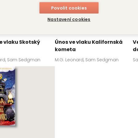
Povolit cookies
Nastavení cookies
e vlaku Skotský
Únos ve vlaku Kalifornská
V
kometa
d
ard, Sam Sedgman
M.G. Leonard, Sam Sedgman
S