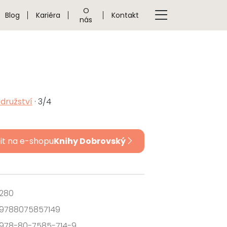
O
Blog
Kariéra
Kontakt
nás
družství
· 3/4
it na e-shopu
Knihy Dobrovský
280
9788075857149
978-80-7585-714-9