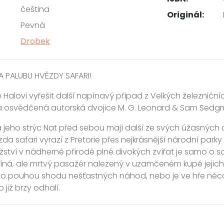
čeština
Originál:
Pevná
Drobek
 PALUBU HVĚZDY SAFARI!
alovi vyřešit další napínavý případ z Velkých železniční
á osvědčená autorská dvojice M. G. Leonard & Sam Sedg
a jeho strýc Nat před sebou mají další ze svých úžasných 
da safari vyrazí z Pretorie přes nejkrásnější národní park
ství v nádherné přírodě plné divokých zvířat je samo o so
á, ale mrtvý pasažér nalezený v uzamčeném kupé jejich p
o pouhou shodu nešťastných náhod, nebo je ve hře něco 
 již brzy odhalí.