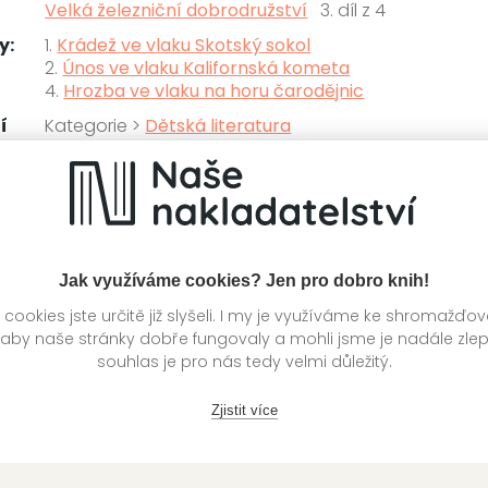
Velká železniční dobrodružství
3. díl z 4
y:
1.
Krádež ve vlaku Skotský sokol
2.
Únos ve vlaku Kalifornská kometa
4.
Hrozba ve vlaku na horu čarodějnic
í
Kategorie >
Dětská literatura
knihy autora
Jak využíváme cookies? Jen pro dobro knih!
ookies jste určitě již slyšeli. I my je využíváme ke shromažďo
 aby naše stránky dobře fungovaly a mohli jsme je nadále zle
souhlas je pro nás tedy velmi důležitý.
Zjistit více