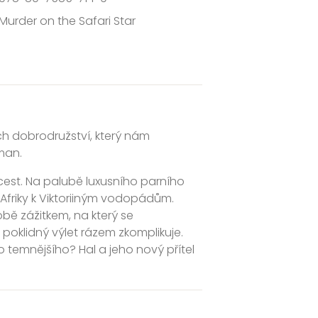
Murder on the Safari Star
ch dobrodružství, který nám
man.
cest. Na palubě luxusního parního
y Afriky k Viktoriiným vodopádům.
bě zážitkem, na který se
oklidný výlet rázem zkomplikuje.
temnějšího? Hal a jeho nový přítel