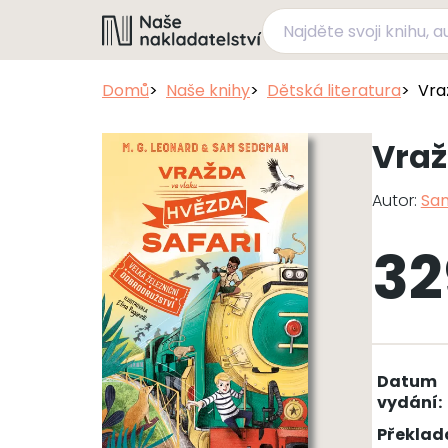
Domů
Naše knihy
Dětská literatura
Vra
Vraž
Autor:
Sa
32
Datum
vydání:
Překlad