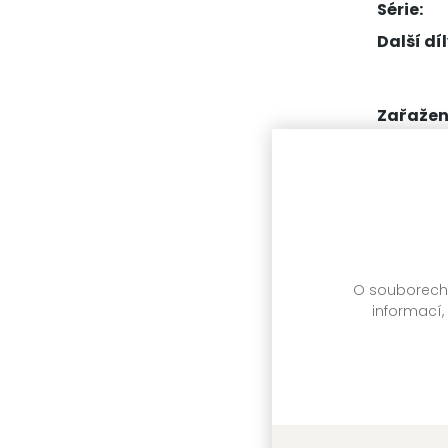
Série:
Další díl
Zařažen
titulu:
Další 
O souborech c
informací,