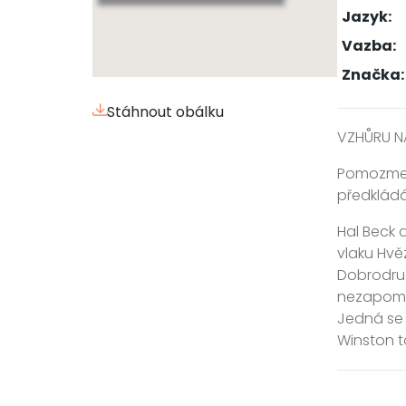
Jazyk:
Vazba:
Značka:
Stáhnout obálku
VZHŮRU NA
Pomozme H
předklád
Hal Beck 
vlaku Hvěz
Dobrodruž
nezapomín
Jedná se 
Winston to