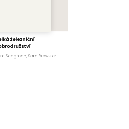
elká železniční
obrodružství
am Sedgman, Sam Brewster