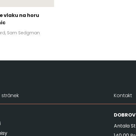
e vlaku na horu
ic
ard, Sam Sedgman
stránek
Kontakt
DOBROV
i
Antala St
isy
140 00 P