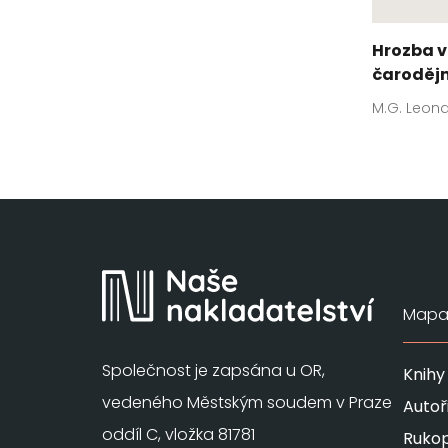
Hrozba v
čarodějn
M.G. Leon
Mapa 
Společnost je zapsána u OR,
Knihy
vedeného Městským soudem v Praze
Autoř
oddíl C, vložka 81781
Rukop