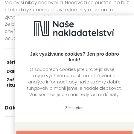
Víc by si nikdy nedovolila. Neodváží se pustit si ho blíž
k tělu, i když k němu chová silné city a ani on to
zjevně nemá jinak. Hope má zkrátka příliš velký strach,
že by mladý muž mohl odhalit její tajemství. V tuto
chvíli ovšem ještě netuší, že i on se pere se svým
osudem, který mohou oba navždy změnit...
Jak využíváme cookies? Jen pro dobro
knih!
Série:
Láska a důvěra
2. díl z 2
O souborech cookies jste určitě již slyšeli. I
Další díly:
1.
Všechno, co jsme měli
my je využíváme ke shromažďování a
Zařažení
Kategorie >
Čtení pro ženy
analýze informací, aby naše stránky dobře
titulu:
fungovaly a mohli jsme je nadále zlepšovat.
Váš souhlas je pro nás tedy velmi důležitý.
Další knihy autora
Zjistit více