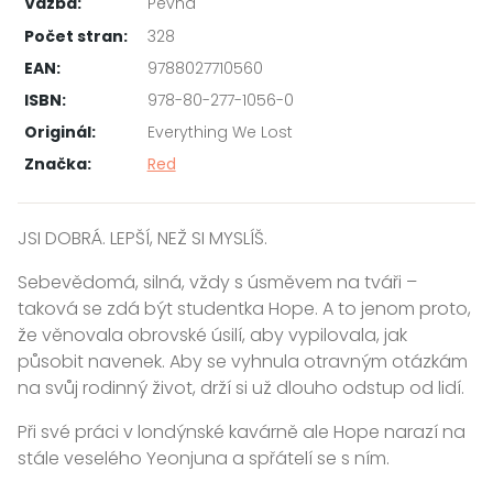
Vazba:
Pevná
Počet stran:
328
EAN:
9788027710560
ISBN:
978-80-277-1056-0
Originál:
Everything We Lost
Značka:
Red
JSI DOBRÁ. LEPŠÍ, NEŽ SI MYSLÍŠ.
Sebevědomá, silná, vždy s úsměvem na tváři –
taková se zdá být studentka Hope. A to jenom proto,
že věnovala obrovské úsilí, aby vypilovala, jak
působit navenek. Aby se vyhnula otravným otázkám
na svůj rodinný život, drží si už dlouho odstup od lidí.
Při své práci v londýnské kavárně ale Hope narazí na
stále veselého Yeonjuna a spřátelí se s ním.