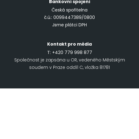
Bankovní spojení
Česká spořitelna
č.ú.: 0099447389/0800
Jsme plátci DPH
Kontakt pro média
T:
+420 779 998 877
Společnost je zapsána u OR, vedeného Městským
soudem v Praze oddíl C, vložka 81781