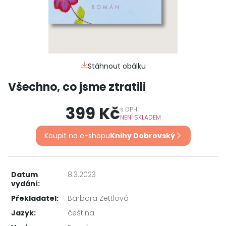
Stáhnout obálku
Všechno, co jsme ztratili
399 Kč
s
DPH
NENÍ SKLADEM
Koupit na e-shopu
Knihy Dobrovský
Datum
8.3.2023
vydání:
Překladatel:
Barbora Zettlová
Jazyk:
čeština