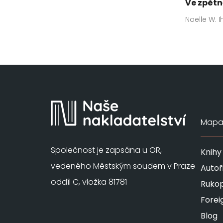
Ve zpět
Noelle W. Ih
Mapa 
Společnost je zapsána u OR,
Knihy
vedeného Městským soudem v Praze
Autoř
oddíl C, vložka 81781
Rukop
Forei
Blog