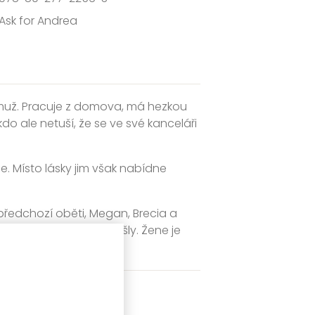
Ask for Andrea
muž. Pracuje z domova, má hezkou
do ale netuší, že se ve své kanceláři
. Místo lásky jim však nabídne
o předchozí oběti, Megan, Brecia a
otiž zemřely, ale neodešly. Žene je
jí.
ery