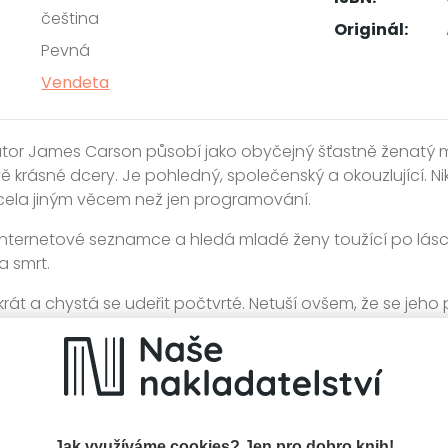
čeština
Originál:
Pevná
Vendeta
tor James Carson působí jako obyčejný šťastně ženatý 
ě krásné dcery. Je pohledný, společenský a okouzlující. Nik
zcela jiným věcem než jen programování.
internetové seznamce a hledá mladé ženy toužící po lásce
a smrt.
třikrát a chystá se udeřit počtvrté. Netuší ovšem, že se jeh
emně našly a chystají se jeho plány překazit. Všechny tři t
spravedlnosti a pomstě a neustanou, dokud nezískají obo
í
Kategorie >
Detektivky, thrillery a true crime
‣
Thrill
Jak využíváme cookies? Jen pro dobro knih!