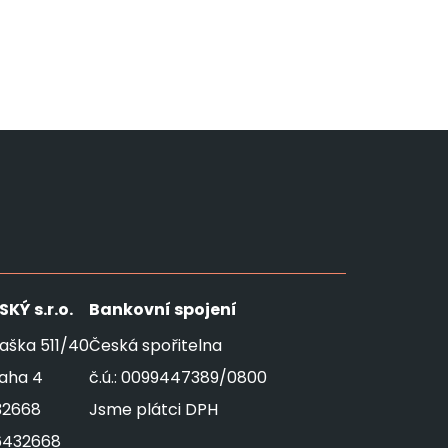
SKÝ
s.r.o.
Bankovní spojení
aška 511/40
Česká spořitelna
raha 4
č.ú.: 0099447389/0800
32668
Jsme plátci DPH
6432668