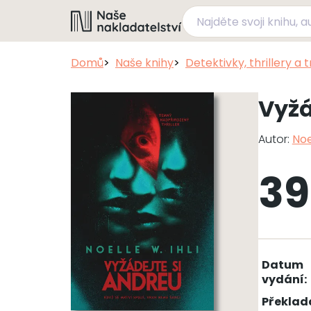
Domů
Naše knihy
Detektivky, thrillery a 
Vyžá
Autor:
Noe
39
Datum
vydání:
Překlad