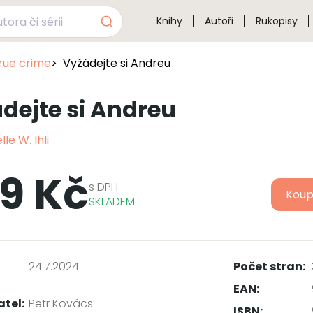
Knihy
Autoři
Rukopisy
true crime
Vyžádejte si Andreu
dejte si Andreu
lle W. Ihli
9 Kč
s
DPH
Koup
SKLADEM
24.7.2024
Počet stran:
EAN:
atel:
Petr Kovács
ISBN: