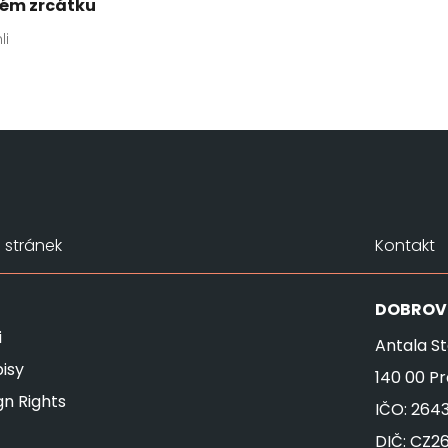
ném zrcátku
li
stránek
Kontakt
DOBROV
i
Antala St
isy
140 00 P
gn Rights
IČO: 264
DIČ: CZ2