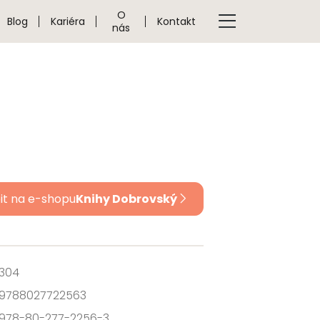
O
Blog
Kariéra
Kontakt
nás
it na e-shopu
Knihy Dobrovský
304
9788027722563
978-80-277-2256-3