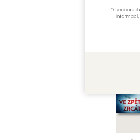
titulu:
O souborech c
informací,
Další 