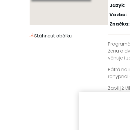
Jazyk:
Vazba:
Značka:
Stáhnout obálku
Programá
ženu a dv
věnuje i 
Pátrá na 
rohypnol 
Zabil již 
Skye, vzáj
touha po 
Zařažen