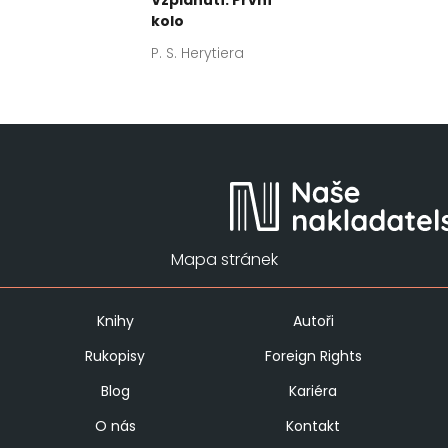
Vzplanutí: První
kolo
P. S. Herytiera
Mapa stránek
Knihy
Autoři
Rukopisy
Foreign Rights
Blog
Kariéra
O nás
Kontakt