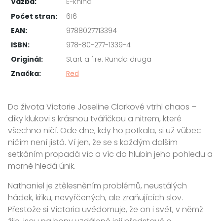
Vazba:
E-kniha
Počet stran:
616
EAN:
9788027713394
ISBN:
978-80-277-1339-4
Originál:
Start a fire: Runda druga
Značka:
Red
Do života Victorie Joseline Clarkové vtrhl chaos –
díky klukovi s krásnou tvářičkou a nitrem, které
všechno ničí. Ode dne, kdy ho potkala, si už vůbec
ničím není jistá. Ví jen, že se s každým dalším
setkáním propadá víc a víc do hlubin jeho pohledu a
marně hledá únik.
Nathaniel je ztělesněním problémů, neustálých
hádek, křiku, nevyřčených, ale zraňujících slov.
Přestože si Victoria uvědomuje, že on i svět, v němž