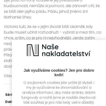
žije, jsou na hony vzdálené její představě o
budoucnosti, nemůže si pomoct, ale zároveň cítí, že
se blíží den jejího pádu. Pádu, jehož jméno zní
Nathaniel Shey.
Victoria tuší, že se v jejím životě blíží okamžik, kdy
bude muset učinit rozhodnutí – vybrat si mezi tím, co
chce, a tím, co je pro ni nejvhodnější. Jenže zatím
neví, jak těžké to bude. Může si namlouvat cokoliv, ale
pravda je, že tenhle krásný kluk představuje zkázu.
Přitažlivou zkázu plnou lží, temnoty a žáru, která ji
stahuje až na samé dno pekla. Má Victoria sílu
dostat se z něj zpátky na povrch?
Jak využíváme cookies? Jen pro dobro
knih!
Otevři konečně oči a uvidíš, jaký je svět doopravdy.
O souborech cookies jste určitě již slyšeli. I
my je využíváme ke shromažďování a
analýze informací, aby naše stránky dobře
Série:
Vzplanutí
2. díl z 3
fungovaly a mohli jsme je nadále zlepšovat.
Další díly:
1.
Hořím pro tebe
Váš souhlas je pro nás tedy velmi důležitý.
3.
Toužím po tobě