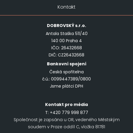
Kontakt
DOBROVSKÝ
s.r.o.
Antala Staška 511/40
140 00 Praha 4
IČO: 26432668
DIČ: CZ26432668
Bankovní spojení
Česká spořitelna
č.ú.: 0099447389/0800
Jsme plátci DPH
Kontakt pro média
T:
+420 779 998 877
Společnost je zapsána u OR, vedeného Městským
soudem v Praze oddíl C, vložka 81781