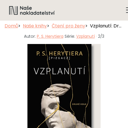
Domů
Naše knihy
Čtení pro ženy
Vzplanutí: Druhé kolo
Autor:
P. S. Herytiera
Série:
Vzplanutí
· 2/3