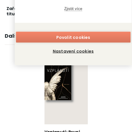
Zařažení
Kategorie >
Čtení pro ženy
Zjistit více
titulu:
Další knihy autora
Povolit cookies
Nastavení cookies