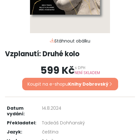
Stáhnout obálku
Vzplanutí: Druhé kolo
599 Kč
s
DPH
NENÍ SKLADEM
Koupit na e-shopu
Knihy Dobrovský
Datum
14.8.2024
vydání:
Překladatel:
Tadeáš Dohňanský
Jazyk:
čeština