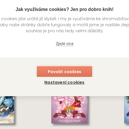
Jak využíváme cookies? Jen pro dobro knih!
í
Kategorie >
Horory
‣
Fantasy
‣
Česká a slovenská be
ookies jste určitě již slyšeli. I my je využíváme ke shromažďo
 aby naše stránky dobře fungovaly a mohli jsme je nadále zle
souhlas je pro nás tedy velmi důležitý.
knihy autora
Zjistit více
Povolit cookies
Nastavení cookies