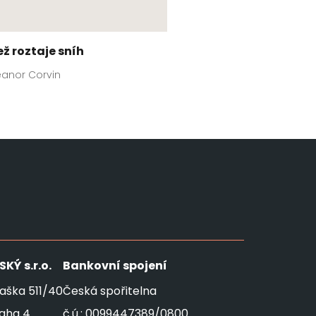
ež roztaje sníh
eanor Corvin
SKÝ
s.r.o.
Bankovní spojení
aška 511/40
Česká spořitelna
raha 4
č.ú.: 0099447389/0800