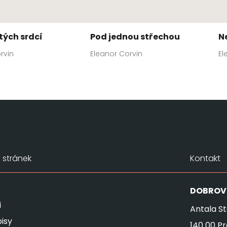
tých srdcí
Pod jednou střechou
N
rvin
Eleanor Corvin
El
stránek
Kontakt
DOBROV
i
Antala St
isy
140 00 P