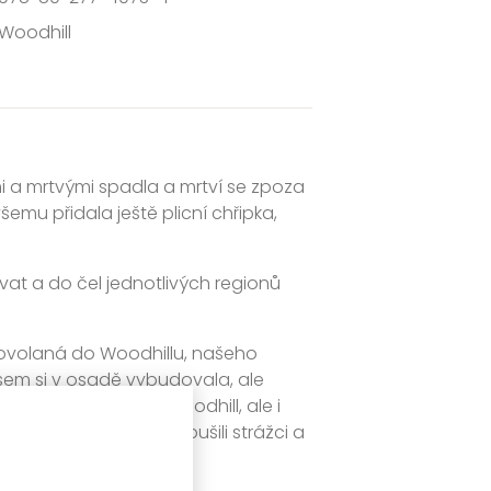
Woodhill
 a mrtvými spadla a mrtví se zpoza
šemu přidala ještě plicní chřipka,
at a do čel jednotlivých regionů
 povolaná do Woodhillu, našeho
 jsem si v osadě vybudovala, ale
 správce Broderick Woodhill, ale i
v, než mi na dveře zabušili strážci a