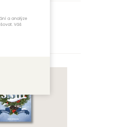
letrie
vání a analýze
pšovat. Váš