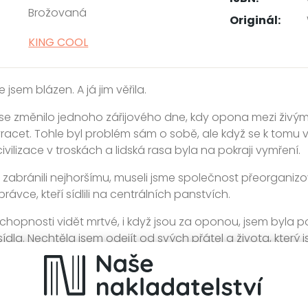
Brožovaná
Originál:
KING COOL
že jsem blázen. A já jim věřila.
e změnilo jednoho zářijového dne, kdy opona mezi živými
vracet. Tohle byl problém sám o sobě, ale když se k tomu v
civilizace v troskách a lidská rasa byla na pokraji vymření.
abránili nejhoršímu, museli jsme společnost přeorganizov
rávce, kteří sídlili na centrálních panstvích.
schopnosti vidět mrtvé, i když jsou za oponou, jsem byla
sídla. Nechtěla jsem odejít od svých přátel a života, který
 rozkaz. Kdybych věděla, že mě v sídle nečeká pouze nevrlý
ří cíleně vraždí mladé dívky, vzala bych nohy na ramena dří
mi život vzhůru nohama.