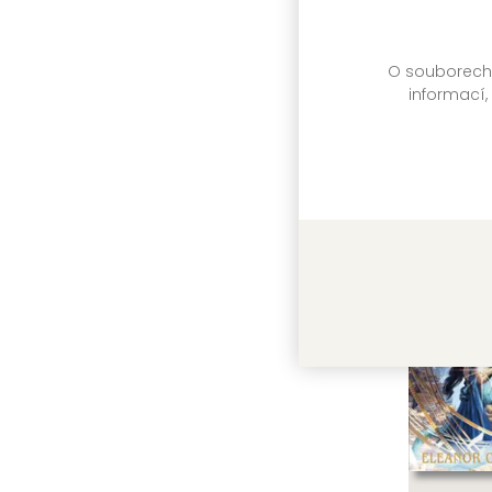
Zařažen
O souborech c
titulu:
informací,
Další 