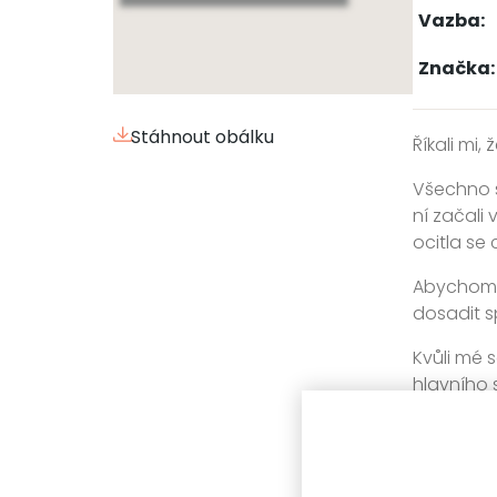
Vazba:
Značka:
Stáhnout obálku
Říkali mi, 
Všechno s
ní začali 
ocitla se 
Abychom z
dosadit sp
Kvůli mé 
hlavního 
rozkaz je
mrtví, kte
obrátili 