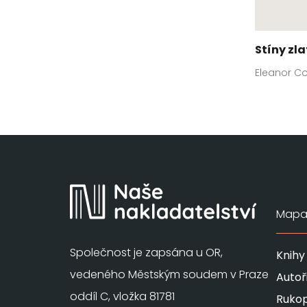
Stíny zla
Eleanor Co
Mapa 
Společnost je zapsána u OR,
Knihy
vedeného Městským soudem v Praze
Autoř
oddíl C, vložka 81781
Rukop