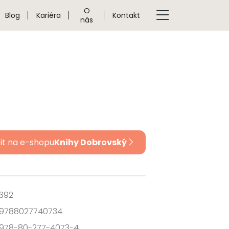
O
Blog
Kariéra
Kontakt
nás
it na e-shopu
Knihy Dobrovský
392
9788027740734
978-80-277-4073-4