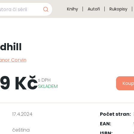
Knihy
Autoři
Rukopisy
hill
anor Corvin
9 Kč
s
DPH
Koup
SKLADEM
17.4.2024
Počet stran:
EAN:
čeština
ISBN: