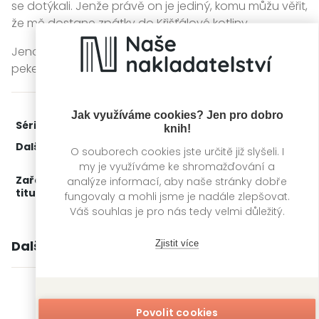
se dotýkali. Jenže právě on je jediný, komu můžu věřit,
že mě dostane zpátky do Křišťálové kotliny.
Jenom se nejdřív budeme muset dostat přes devět
pekelných kruhů.
Jak využíváme cookies? Jen pro dobro
Série:
Sabat kostí
3. díl z 3
knih!
Další díly:
1.
Sabat
O souborech cookies jste určitě již slyšeli. I
2.
Kletba
my je využíváme ke shromažďování a
Zařažení
Kategorie >
Erotické romány
‣
Dark
analýze informací, aby naše stránky dobře
titulu:
romance
‣
Fantasy
fungovaly a mohli jsme je nadále zlepšovat.
Váš souhlas je pro nás tedy velmi důležitý.
Zjistit více
Další knihy autora
Povolit cookies