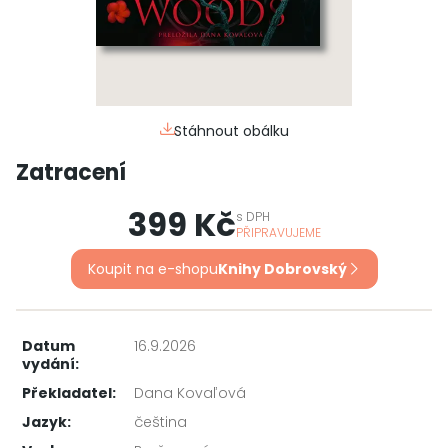
Stáhnout obálku
Zatracení
399 Kč
s
DPH
PŘIPRAVUJEME
Koupit na e-shopu
Knihy Dobrovský
Datum
16.9.2026
vydání:
Překladatel:
Dana Kovaľová
Jazyk:
čeština