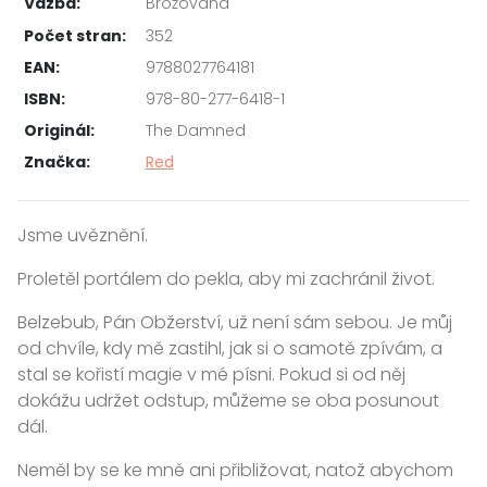
Vazba:
Brožovaná
Počet stran:
352
EAN:
9788027764181
ISBN:
978-80-277-6418-1
Originál:
The Damned
Značka:
Red
Jsme uvěznění.
Proletěl portálem do pekla, aby mi zachránil život.
Belzebub, Pán Obžerství, už není sám sebou. Je můj
od chvíle, kdy mě zastihl, jak si o samotě zpívám, a
stal se kořistí magie v mé písni. Pokud si od něj
dokážu udržet odstup, můžeme se oba posunout
dál.
Neměl by se ke mně ani přibližovat, natož abychom