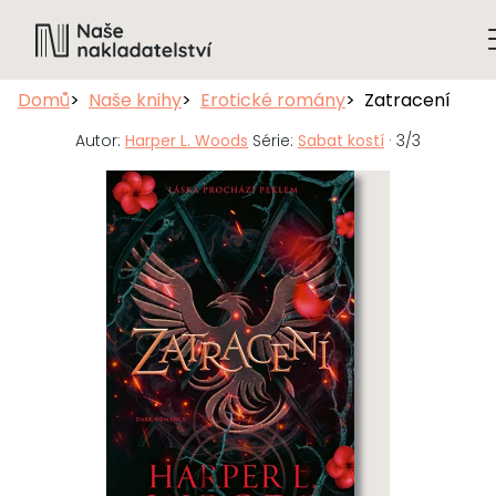
Domů
Naše knihy
Erotické romány
Zatracení
Autor:
Harper L. Woods
Série:
Sabat kostí
· 3/3