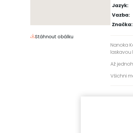
Jazyk:
Vazba:
Značka:
Stáhnout obálku
Nanoka Ko
laskavou 
Až jednoh
Všichni m
Série:
Další díl
Zařažen
titulu: