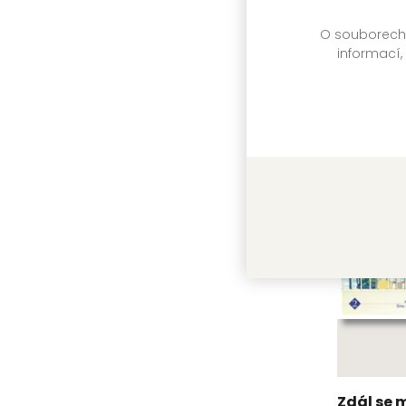
O souborech c
informací,
Další 
Zdál se m