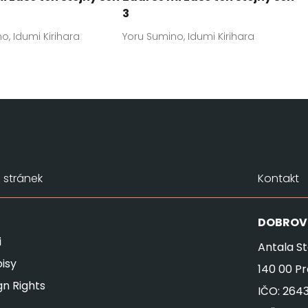
3
o, Idumi Kirihara
Yoru Sumino, Idumi Kirihara
stránek
Kontakt
DOBROV
i
Antala St
isy
140 00 P
gn Rights
IČO: 264