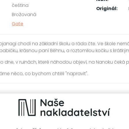
čeština
Originál:
Brožovaná
Gate
janagi chodí na základní školu a ráda čte. Ve škole ne
babičku, krásnou paní Běhnu, a roztomilou kočku s krátk
o dne, v ruinách, které náhodou objeví, na Nanoku čeká př
áme něco, co bychom chtěli "napravit".
Zdál se mi zase ten stejný sen
1. díl z 3
y:
2.
Zdál se mi zase ten stejný sen 2
3.
Zdál se mi zase ten stejný sen 3
í
Kategorie >
Sci-fi, fantasy a komiksy
‣
Manga