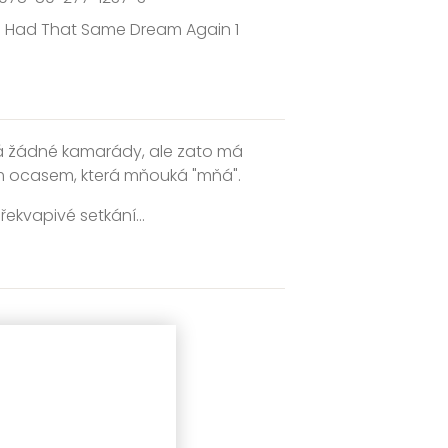
I Had That Same Dream Again 1
má žádné kamarády, ale zato má
ým ocasem, která mňouká "mňá".
ekvapivé setkání...