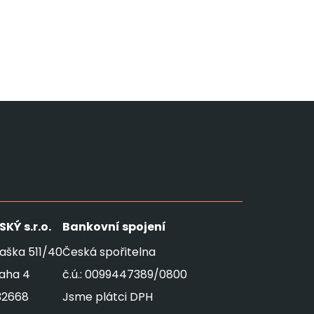
SKÝ
s.r.o.
Bankovní spojení
aška 511/40
Česká spořitelna
raha 4
č.ú.: 0099447389/0800
32668
Jsme plátci DPH