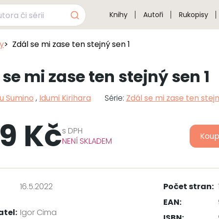
Knihy
Autoři
Rukopisy
sy
Zdál se mi zase ten stejný sen 1
 se mi zase ten stejný sen 1
u Sumino
,
Idumi Kirihara
Série:
Zdál se mi zase ten stej
9 Kč
s
DPH
Koup
NENÍ SKLADEM
16.5.2022
Počet stran:
EAN:
atel:
Igor Cima
ISBN: