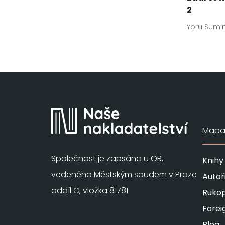
2
Yoru Sumin
Mapa 
Společnost je zapsána u OR,
Knihy
vedeného Městským soudem v Praze
Autoř
oddíl C, vložka 81781
Rukop
Forei
Blog