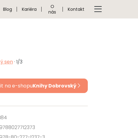
O
Blog
Kariéra
Kontakt
nás
ný sen
· 1/3
it na e-shopu
Knihy Dobrovský
184
9788027712373
978-80-277-1237-3