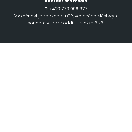
Kontakt pro média
T:
+420 779 998 877
Společnost je zapsána u OR, vedeného Městským
soudem v Praze oddíl C, vložka 81781