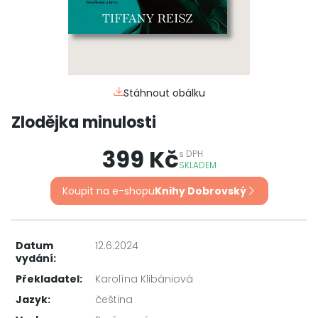
Stáhnout obálku
Zlodějka minulosti
399 Kč
s
DPH
SKLADEM
Koupit na e-shopu
Knihy Dobrovský
Datum
12.6.2024
vydání:
Překladatel:
Karolína Klibániová
Jazyk:
čeština