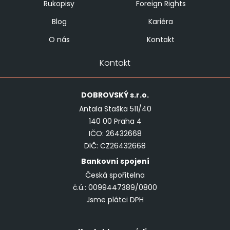
Rukopisy
Foreign Rights
Blog
Kariéra
O nás
Kontakt
Kontakt
DOBROVSKÝ
s.r.o.
Antala Staška 511/40
140 00 Praha 4
IČO: 26432668
DIČ: CZ26432668
Bankovní spojení
Česká spořitelna
č.ú.: 0099447389/0800
Jsme plátci DPH