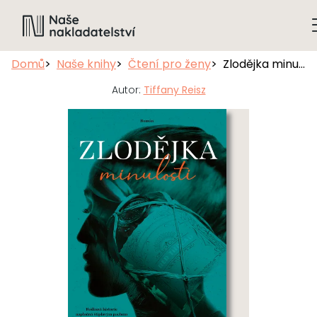
Domů
Naše knihy
Čtení pro ženy
Zlodějka minulosti
Autor:
Tiffany Reisz