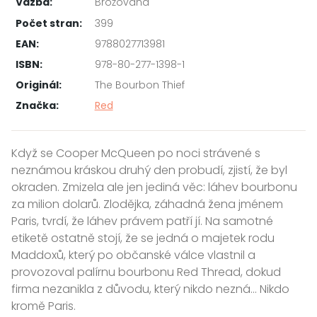
Vazba:
Brožovaná
Počet stran:
399
EAN:
9788027713981
ISBN:
978-80-277-1398-1
Originál:
The Bourbon Thief
Značka:
Red
Když se Cooper McQueen po noci strávené s
neznámou kráskou druhý den probudí, zjistí, že byl
okraden. Zmizela ale jen jediná věc: láhev bourbonu
za milion dolarů. Zlodějka, záhadná žena jménem
Paris, tvrdí, že láhev právem patří jí. Na samotné
etiketě ostatně stojí, že se jedná o majetek rodu
Maddoxů, který po občanské válce vlastnil a
provozoval palírnu bourbonu Red Thread, dokud
firma nezanikla z důvodu, který nikdo nezná... Nikdo
kromě Paris.