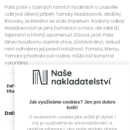
Paris poté v časných ranních hodinách v Louisville
odkrývá děsivý příběh Tamary Maddoxové, dědičky
lihovaru, ze kterého se stalo impérium. Rodinný odkaz
Maddoxových je plný bohatství a moci, ale také lží,
tajemství a hříchů opomenutí. Důvod, proč Paris
láhev bourbonu vlastně chce, zůstává skryt, dokud
není odhalena její pravá totožnost. Pomsta, kterou
Tamara přísahala své rodině, může být konečně
vykonána.
Zařažení
Kategorie >
Čtení pro ženy
titulu:
Jak využíváme cookies? Jen pro dobro
knih!
Další knihy autora
O souborech cookies jste určitě již slyšeli. I
my je využíváme ke shromažďování a
analýze informací, aby naše stránky dobře