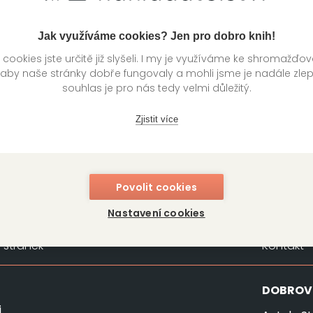
Jak využíváme cookies? Jen pro dobro knih!
ookies jste určitě již slyšeli. I my je využíváme ke shromažďo
 aby naše stránky dobře fungovaly a mohli jsme je nadále zle
souhlas je pro nás tedy velmi důležitý.
Zjistit více
Povolit cookies
Nastavení cookies
stránek
Kontakt
DOBROV
i