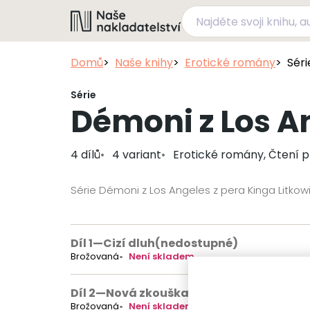
Domů
Naše knihy
Erotické romány
Séri
Série
Démoni z Los A
4 dílů
4 variant
Erotické romány, Čtení 
Série Démoni z Los Angeles z pera Kinga Litkow
Díl 1
—
Cizí dluh
(nedostupné)
Brožovaná
Není skladem
Díl 2
—
Nová zkouška
(nedostupné)
Brožovaná
Není skladem