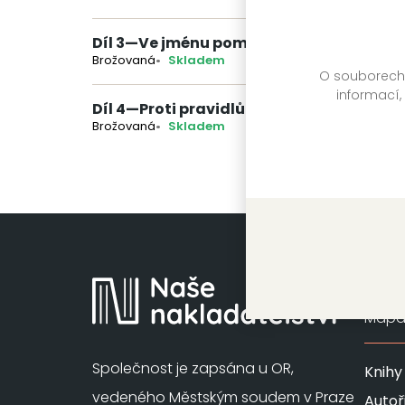
Díl 3
—
Ve jménu pomsty
Brožovaná
Skladem
O souborech c
informací,
Díl 4
—
Proti pravidlům
Brožovaná
Skladem
Mapa 
Společnost je zapsána u OR,
Knihy
vedeného Městským soudem v Praze
Autoř