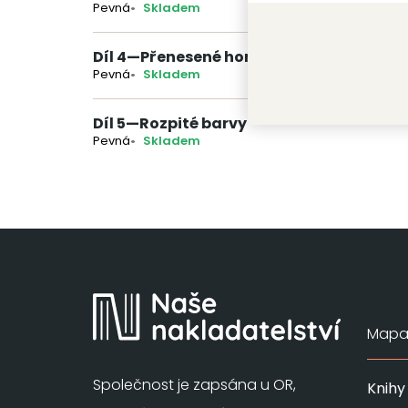
Pevná
Skladem
Díl 4
—
Přenesené hory
Pevná
Skladem
Díl 5
—
Rozpité barvy
Pevná
Skladem
Mapa 
Společnost je zapsána u OR,
Knihy