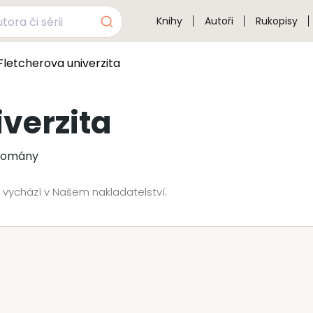
Knihy
Autoři
Rukopisy
Fletcherova univerzita
verzita
 romány
r vychází v Našem nakladatelství.