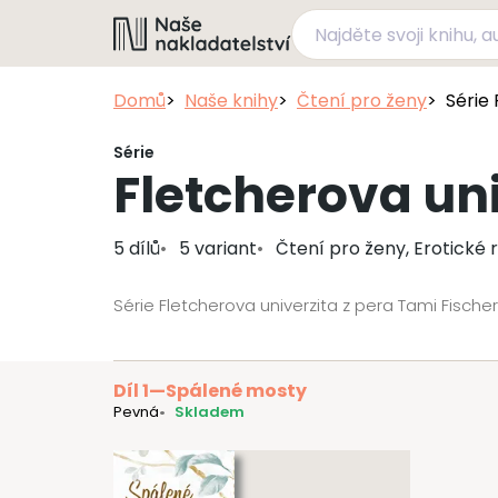
Domů
Naše knihy
Čtení pro ženy
Série 
Série
Fletcherova uni
5 dílů
5 variant
Čtení pro ženy, Erotické
Série Fletcherova univerzita z pera Tami Fische
Díl 1
—
Spálené mosty
Pevná
Skladem