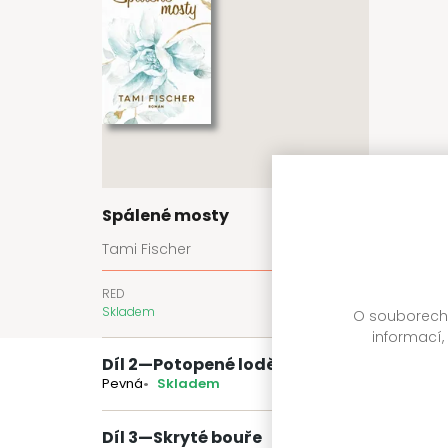
Spálené mosty
Tami Fischer
RED
399 Kč
Skladem
O souborech c
informací,
Díl 2
—
Potopené lodě
Pevná
Skladem
Díl 3
—
Skryté bouře