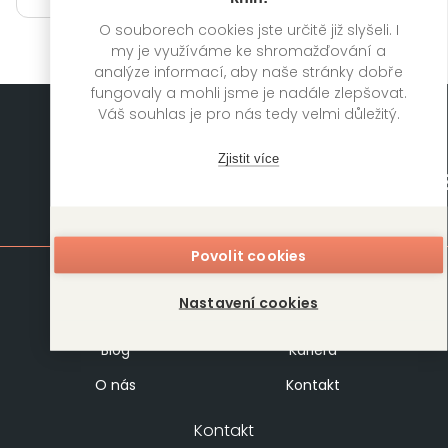
Zobrazit vydání
O souborech cookies jste určitě již slyšeli. I
my je využíváme ke shromažďování a
analýze informací, aby naše stránky dobře
fungovaly a mohli jsme je nadále zlepšovat.
Váš souhlas je pro nás tedy velmi důležitý.
Zjistit více
Mapa stránek
Povolit cookies
Knihy
Autoři
Nastavení cookies
Rukopisy
Foreign Rights
Blog
Kariéra
O nás
Kontakt
Kontakt