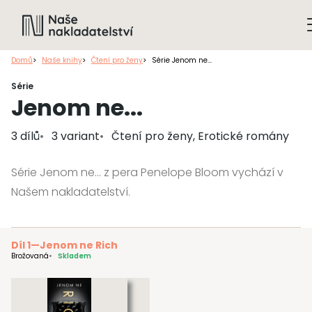
Domů
Naše knihy
Čtení pro ženy
Série Jenom ne...
Série
Jenom ne...
3 dílů
3 variant
Čtení pro ženy, Erotické romány
Série Jenom ne... z pera Penelope Bloom vychází v
Našem nakladatelství.
Díl 1
—
Jenom ne Rich
Brožovaná
Skladem