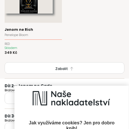
Jenom ne Rich
Penelope Bloom
RED
Skladem
349 Kč
Zabalit
Díl 2
—
Jenom ne Cade
Brožovaná
Skladem
Zobrazit vydání
Díl 3
—
Jenom ne Nick
Brožovaná
Skladem
Jak využíváme cookies? Jen pro dobro
knih!