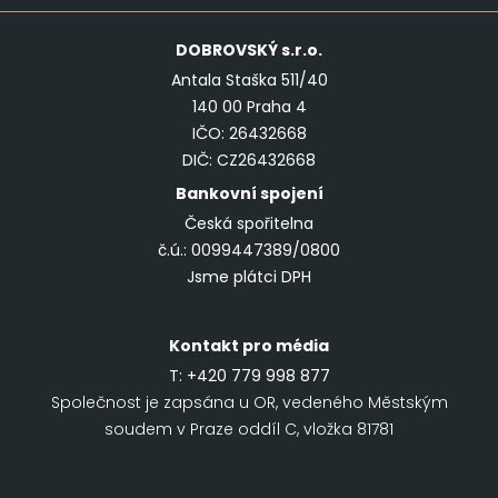
DOBROVSKÝ
s.r.o.
Antala Staška 511/40
140 00 Praha 4
IČO: 26432668
DIČ: CZ26432668
Bankovní spojení
Česká spořitelna
č.ú.: 0099447389/0800
Jsme plátci DPH
Kontakt pro média
T:
+420 779 998 877
Společnost je zapsána u OR, vedeného Městským
soudem v Praze oddíl C, vložka 81781