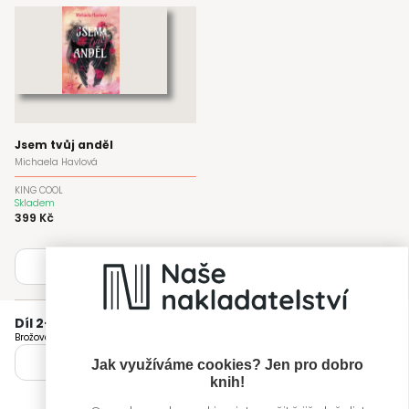
Jsem tvůj anděl
Michaela Havlová
KING COOL
Skladem
399 Kč
Zabalit
Díl 2
—
Jsem tvůj ďábel
Brožovaná
Připravujeme
Jak využíváme cookies? Jen pro dobro
Zobrazit vydání
knih!