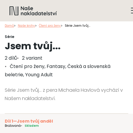
Domů
Naše knihy
Čtení pro ženy
Série Jsem tvůj...
Série
Jsem tvůj...
2 dílů
2 variant
Čtení pro ženy, Fantasy, Česká a slovenská
beletrie, Young Adult
Série Jsem tvůj... z pera Michaela Havlová vychází v
Našem nakladatelství.
Díl 1
—
Jsem tvůj anděl
Brožovaná
Skladem