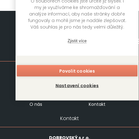
O souborech cookies jste určitě již slyšeli. I
my je využíváme ke shromažďování a
analýze informací, aby naše stránky dobře
fungovaly a mohli jsme je nadále zlepšovat.
Váš souhlas je pro nás tedy velmi důležitý.
Zjistit více
Mapa stránek
Povolit cookies
Knihy
Autoři
Rukopisy
Foreign Rights
Nastavení cookies
Blog
Kariéra
O nás
Kontakt
Kontakt
DOBROVSKÝ
s.r.o.