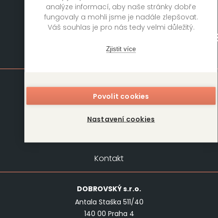
analýze informací, aby naše stránky dobře
fungovaly a mohli jsme je nadále zlepšovat.
Váš souhlas je pro nás tedy velmi důležitý.
Zjistit více
Mapa stránek
Knihy
Autoři
Povolit cookies
Rukopisy
Foreign Rights
Nastavení cookies
Blog
Kariéra
O nás
Kontakt
Kontakt
DOBROVSKÝ
s.r.o.
Antala Staška 511/40
140 00 Praha 4