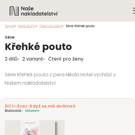
Domů
Naše knihy
Čtení pro ženy
Série Křehké pouto
Série
Křehké pouto
2 dílů
2 variant
Čtení pro ženy
Série Křehké pouto z pera Nikola Hotel vychází v
Našem nakladatelství.
Díl 1
—
Ever: Když se mě dotkneš
Brožovaná
Skladem