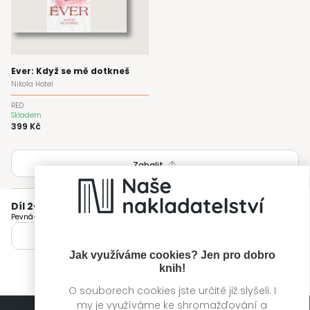
Ever: Když se mě dotkneš
Nikola Hotel
RED
Skladem
399 Kč
Zabalit
Díl 2
—
Blue: Kdekoli mě najdeš
Pevná
Skladem
Zobrazit vydání
Jak využíváme cookies? Jen pro dobro
knih!
O souborech cookies jste určitě již slyšeli. I
my je využíváme ke shromažďování a