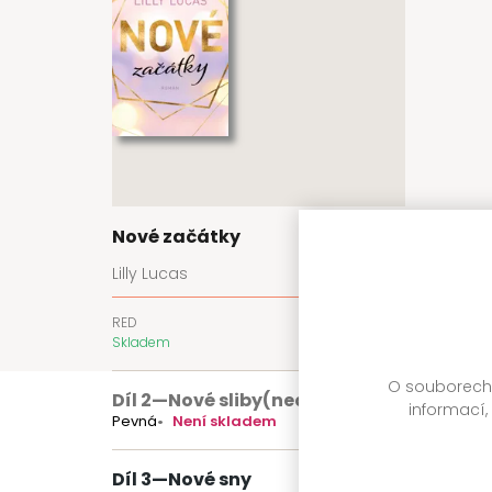
Nové začátky
Lilly Lucas
RED
399 Kč
Skladem
O souborech c
Díl 2
—
Nové sliby
(nedostupné)
informací,
Pevná
Není skladem
Díl 3
—
Nové sny