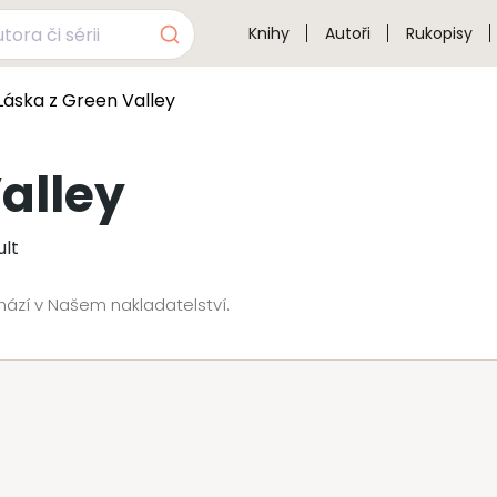
Knihy
Autoři
Rukopisy
 Láska z Green Valley
alley
ult
chází v Našem nakladatelství.