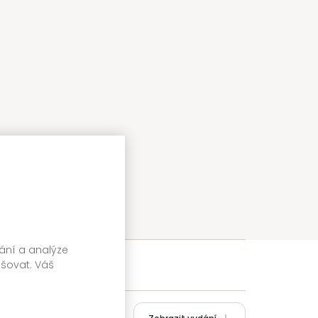
vání a analýze
pšovat. Váš