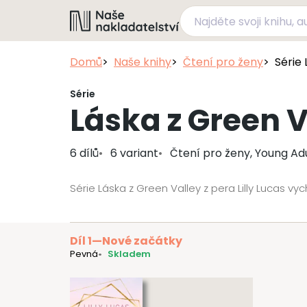
Domů
Naše knihy
Čtení pro ženy
Série
Série
Láska z Green V
6 dílů
6 variant
Čtení pro ženy, Young Ad
Série Láska z Green Valley z pera Lilly Lucas vy
Díl 1
—
Nové začátky
Pevná
Skladem