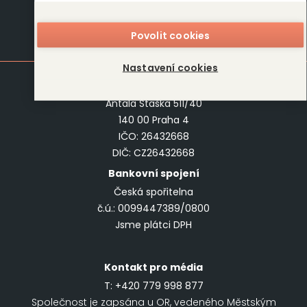
O nás
Kontakt
Povolit cookies
Kontakt
Nastavení cookies
DOBROVSKÝ
s.r.o.
Antala Staška 511/40
140 00 Praha 4
IČO: 26432668
DIČ: CZ26432668
Bankovní spojení
Česká spořitelna
č.ú.: 0099447389/0800
Jsme plátci DPH
Kontakt pro média
T:
+420 779 998 877
Společnost je zapsána u OR, vedeného Městským