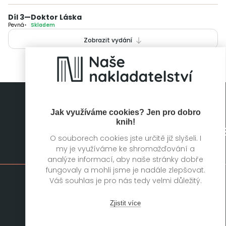
Díl 3
—
Doktor Láska
Pevná
Skladem
Zobrazit vydání
Jak využíváme cookies? Jen pro dobro
knih!
O souborech cookies jste určitě již slyšeli. I
my je využíváme ke shromažďování a
Mapa stránek
analýze informací, aby naše stránky dobře
fungovaly a mohli jsme je nadále zlepšovat.
Váš souhlas je pro nás tedy velmi důležitý.
Knihy
Autoři
Rukopisy
Foreign Rights
Zjistit více
Blog
Kariéra