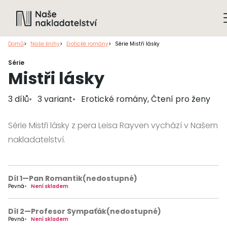
Domů
Naše knihy
Erotické romány
Série Mistři lásky
Série
Mistři lásky
3 dílů
3 variant
Erotické romány, Čtení pro ženy
Série Mistři lásky z pera Leisa Rayven vychází v Našem
nakladatelství.
Díl 1
—
Pan Romantik
(nedostupné)
Pevná
Není skladem
Díl 2
—
Profesor Sympaťák
(nedostupné)
Pevná
Není skladem