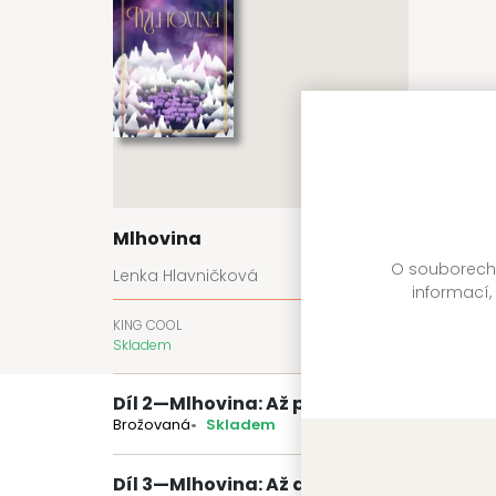
Mlhovina
O souborech c
Lenka Hlavničková
informací,
KING COOL
399 Kč
Skladem
Díl 2
—
Mlhovina: Až po okraj
Brožovaná
Skladem
Díl 3
—
Mlhovina: Až do dna