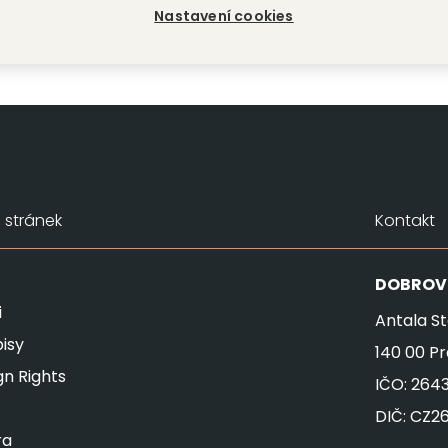
Nastavení cookies
stránek
Kontakt
DOBROV
i
Antala St
isy
140 00 P
gn Rights
IČO: 264
DIČ: CZ2
ra