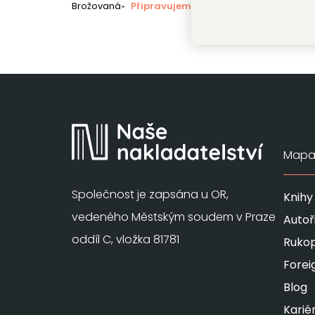
Brožovaná
Připravujeme
Mapa 
Společnost je zapsána u OR,
Knihy
vedeného Městským soudem v Praze
Autoř
oddíl C, vložka 81781
Rukop
Forei
Blog
Karié