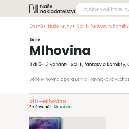
Domů
Naše knihy
Sci-fi, fantasy a komik
Série
Mlhovina
3 dílů
3 variant
Sci-fi, fantasy a komiksy,
Série Mlhovina z pera Lenka Hlavničková vycház
Díl 1
—
Mlhovina
Brožovaná
Skladem