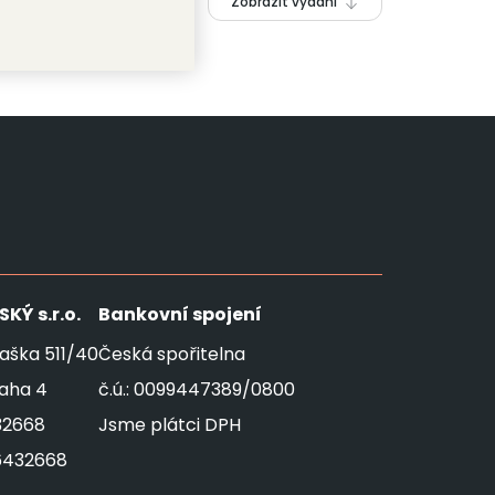
Zobrazit vydání
SKÝ
s.r.o.
Bankovní spojení
aška 511/40
Česká spořitelna
raha 4
č.ú.: 0099447389/0800
32668
Jsme plátci DPH
6432668