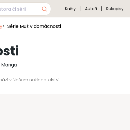
Knihy
Autoři
Rukopisy
sy
Série Muž v domácnosti
sti
y, Manga
hází v Našem nakladatelství.