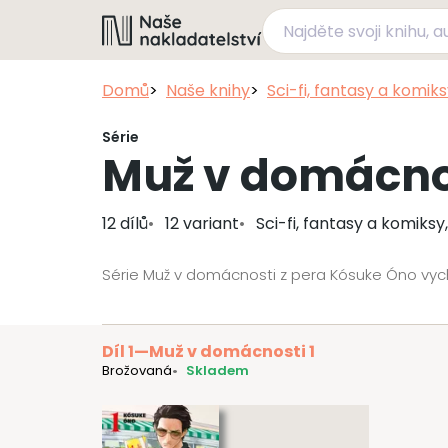
Domů
Naše knihy
Sci-fi, fantasy a komik
Série
Muž v domácno
12 dílů
12 variant
Sci-fi, fantasy a komiks
Série Muž v domácnosti z pera Kósuke Óno vyc
Díl 1
—
Muž v domácnosti 1
Brožovaná
Skladem